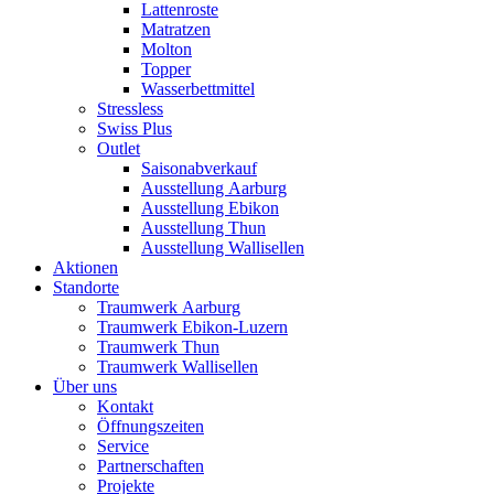
Lattenroste
Matratzen
Molton
Topper
Wasserbettmittel
Stressless
Swiss Plus
Outlet
Saisonabverkauf
Ausstellung Aarburg
Ausstellung Ebikon
Ausstellung Thun
Ausstellung Wallisellen
Aktionen
Standorte
Traumwerk Aarburg
Traumwerk Ebikon-Luzern
Traumwerk Thun
Traumwerk Wallisellen
Über uns
Kontakt
Öffnungszeiten
Service
Partnerschaften
Projekte