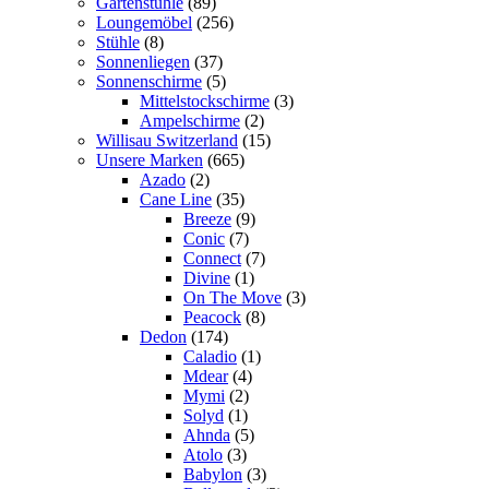
Gartenstühle
(89)
Loungemöbel
(256)
Stühle
(8)
Sonnenliegen
(37)
Sonnenschirme
(5)
Mittelstockschirme
(3)
Ampelschirme
(2)
Willisau Switzerland
(15)
Unsere Marken
(665)
Azado
(2)
Cane Line
(35)
Breeze
(9)
Conic
(7)
Connect
(7)
Divine
(1)
On The Move
(3)
Peacock
(8)
Dedon
(174)
Caladio
(1)
Mdear
(4)
Mymi
(2)
Solyd
(1)
Ahnda
(5)
Atolo
(3)
Babylon
(3)