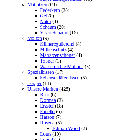
Matratzen
(69)
Federkern
(26)
Gel
(8)
Natur
(1)
Schaum
(20)
Visco Schaum
(16)
Molton
(9)
Klimaregulierend
(4)
Milbenschutz
(4)
Matratzenschoner
(4)
Topper
(1)
Wasserdichte Moltons
(3)
Spezialkissen
(17)
Seitenschläferkissen
(5)
Topper
(13)
Unsere Marken
(425)
Bico
(6)
Dormaa
(2)
Erzstef
(18)
Fanello
(6)
Harson
(7)
Hasena
(5)
Edition Wood
(2)
Lotus
(10)
Lüönd
(1)