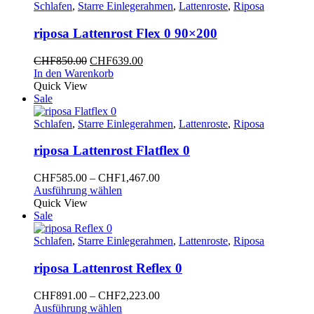
Varianten
Schlafen
,
Starre Einlegerahmen
,
Lattenroste
,
Riposa
auf.
Die
riposa Lattenrost Flex 0 90×200
Optionen
können
Ursprünglicher
Aktueller
CHF
850.00
CHF
639.00
auf
Preis
Preis
In den Warenkorb
der
war:
ist:
Quick View
Produktseite
CHF850.00
CHF639.00.
Sale
gewählt
werden
Schlafen
,
Starre Einlegerahmen
,
Lattenroste
,
Riposa
riposa Lattenrost Flatflex 0
Preisspanne:
CHF
585.00
–
CHF
1,467.00
Dieses
CHF585.00
Ausführung wählen
Produkt
bis
Quick View
weist
CHF1,467.00
Sale
mehrere
Varianten
Schlafen
,
Starre Einlegerahmen
,
Lattenroste
,
Riposa
auf.
Die
riposa Lattenrost Reflex 0
Optionen
können
Preisspanne:
CHF
891.00
–
CHF
2,223.00
auf
Dieses
CHF891.00
Ausführung wählen