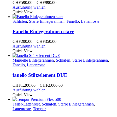
Optionen
Preisspanne:
CHF
590.00
–
CHF
990.00
können
Dieses
CHF590.00
Ausführung wählen
auf
Produkt
bis
Quick View
der
weist
CHF990.00
Produktseite
mehrere
Schlafen
,
Starre Einlegerahmen
,
Fanello
,
Lattenroste
gewählt
Varianten
werden
auf.
Fanello Einlegerahmen starr
Die
Optionen
Preisspanne:
CHF
200.00
–
CHF
350.00
können
Dieses
CHF200.00
Ausführung wählen
auf
Produkt
bis
Quick View
der
weist
CHF350.00
Produktseite
mehrere
Manuelle Einlegerahmen
,
Schlafen
,
Starre Einlegerahmen
,
gewählt
Varianten
Fanello
,
Lattenroste
werden
auf.
Die
fanello Stützelement DUE
Optionen
können
Preisspanne:
CHF
1,200.00
–
CHF
2,000.00
auf
Dieses
CHF1,200.00
Ausführung wählen
der
Produkt
bis
Quick View
Produktseite
weist
CHF2,000.00
gewählt
mehrere
Teller-Lattenrost
,
Schlafen
,
Starre Einlegerahmen
,
werden
Varianten
Lattenroste
,
Tempur
auf.