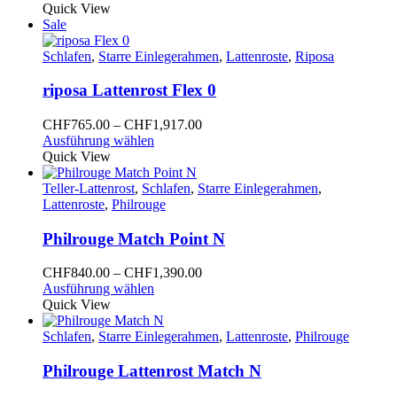
der
Produkt
bis
Quick View
Produktseite
weist
CHF2,223.00
Sale
gewählt
mehrere
werden
Varianten
Schlafen
,
Starre Einlegerahmen
,
Lattenroste
,
Riposa
auf.
Die
riposa Lattenrost Flex 0
Optionen
können
Preisspanne:
CHF
765.00
–
CHF
1,917.00
auf
Dieses
CHF765.00
Ausführung wählen
der
Produkt
bis
Quick View
Produktseite
weist
CHF1,917.00
gewählt
mehrere
Teller-Lattenrost
,
Schlafen
,
Starre Einlegerahmen
,
werden
Varianten
Lattenroste
,
Philrouge
auf.
Die
Philrouge Match Point N
Optionen
können
Preisspanne:
CHF
840.00
–
CHF
1,390.00
auf
Dieses
CHF840.00
Ausführung wählen
der
Produkt
bis
Quick View
Produktseite
weist
CHF1,390.00
gewählt
mehrere
Schlafen
,
Starre Einlegerahmen
,
Lattenroste
,
Philrouge
werden
Varianten
auf.
Philrouge Lattenrost Match N
Die