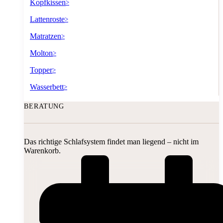
Kopfkissen
>
Lattenroste
>
Matratzen
>
Molton
>
Topper
>
Wasserbett
>
BERATUNG
Das richtige Schlafsystem findet man liegend – nicht im
Warenkorb.