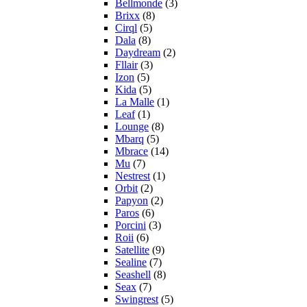
Bellmonde
(3)
Brixx
(8)
Cirql
(5)
Dala
(8)
Daydream
(2)
Fllair
(3)
Izon
(5)
Kida
(5)
La Malle
(1)
Leaf
(1)
Lounge
(8)
Mbarq
(5)
Mbrace
(14)
Mu
(7)
Nestrest
(1)
Orbit
(2)
Papyon
(2)
Paros
(6)
Porcini
(3)
Roii
(6)
Satellite
(9)
Sealine
(7)
Seashell
(8)
Seax
(7)
Swingrest
(5)