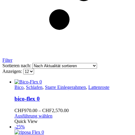
Filter
Sortieren nach:
Anzeigen:
Bico
,
Schlafen
,
Starre Einlegerahmen
,
Lattenroste
bico-flex 0
Preisspanne:
CHF
970.00
–
CHF
2,570.00
Dieses
CHF970.00
Ausführung wählen
Produkt
bis
Quick View
weist
CHF2,570.00
-25%
mehrere