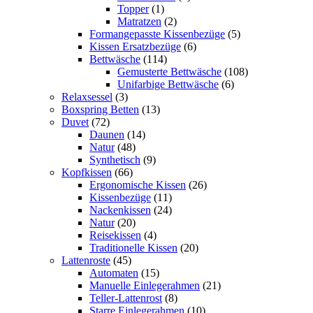
Topper
(1)
Matratzen
(2)
Formangepasste Kissenbezüge
(5)
Kissen Ersatzbezüge
(6)
Bettwäsche
(114)
Gemusterte Bettwäsche
(108)
Unifarbige Bettwäsche
(6)
Relaxsessel
(3)
Boxspring Betten
(13)
Duvet
(72)
Daunen
(14)
Natur
(48)
Synthetisch
(9)
Kopfkissen
(66)
Ergonomische Kissen
(26)
Kissenbezüge
(11)
Nackenkissen
(24)
Natur
(20)
Reisekissen
(4)
Traditionelle Kissen
(20)
Lattenroste
(45)
Automaten
(15)
Manuelle Einlegerahmen
(21)
Teller-Lattenrost
(8)
Starre Einlegerahmen
(10)