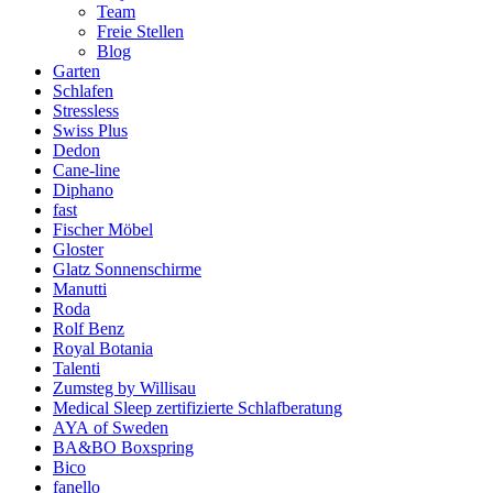
Team
Freie Stellen
Blog
Garten
Schlafen
Stressless
Swiss Plus
Dedon
Cane-line
Diphano
fast
Fischer Möbel
Gloster
Glatz Sonnenschirme
Manutti
Roda
Rolf Benz
Royal Botania
Talenti
Zumsteg by Willisau
Medical Sleep zertifizierte Schlafberatung
AYA of Sweden
BA&BO Boxspring
Bico
fanello