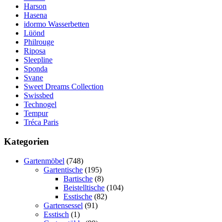
Harson
Hasena
idormo Wasserbetten
Lüönd
Philrouge
Riposa
Sleepline
Sponda
Svane
Sweet Dreams Collection
Swissbed
Technogel
Tempur
Tréca Paris
Kategorien
Gartenmöbel
(748)
Gartentische
(195)
Bartische
(8)
Beistelltische
(104)
Esstische
(82)
Gartensessel
(91)
Esstisch
(1)