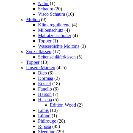
Natur
(1)
Schaum
(20)
Visco Schaum
(16)
Molton
(9)
Klimaregulierend
(4)
Milbenschutz
(4)
Matratzenschoner
(4)
Topper
(1)
Wasserdichte Moltons
(3)
Spezialkissen
(17)
Seitenschläferkissen
(5)
Topper
(13)
Unsere Marken
(425)
Bico
(6)
Dormaa
(2)
Erzstef
(18)
Fanello
(6)
Harson
(7)
Hasena
(5)
Edition Wood
(2)
Lotus
(10)
Lüönd
(1)
Philrouge
(28)
Riposa
(45)
Sleepline
(29)