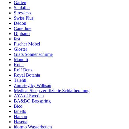
Garten
Schlafen
Stressless
Swiss Plus
Dedon
Cane-line
Diphano
fast
Fischer Möbel
Gloster
Glatz Sonnenschirme
Manutti
Roda
Rolf Benz
Royal Botania
Talenti
Zumsteg by Willisau
Medical Sleep zertifizierte Schlafberatung
AYA of Sweden
BA&BO Boxspring
Bico
fanello
Harson
Hasena
idormo Wasserbetten