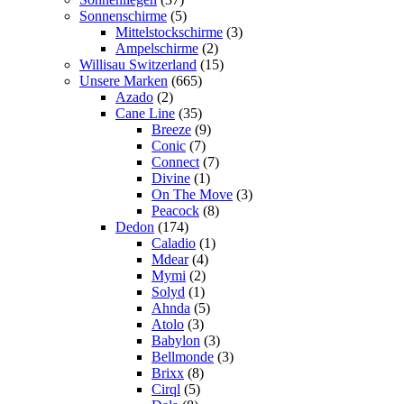
Sonnenschirme
(5)
Mittelstockschirme
(3)
Ampelschirme
(2)
Willisau Switzerland
(15)
Unsere Marken
(665)
Azado
(2)
Cane Line
(35)
Breeze
(9)
Conic
(7)
Connect
(7)
Divine
(1)
On The Move
(3)
Peacock
(8)
Dedon
(174)
Caladio
(1)
Mdear
(4)
Mymi
(2)
Solyd
(1)
Ahnda
(5)
Atolo
(3)
Babylon
(3)
Bellmonde
(3)
Brixx
(8)
Cirql
(5)