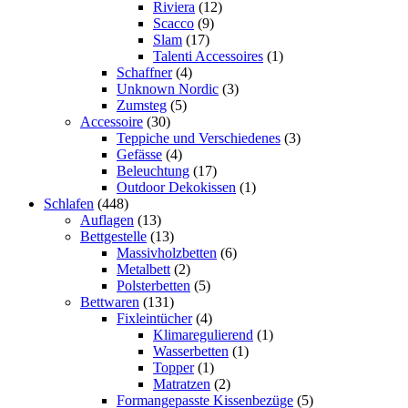
Riviera
(12)
Scacco
(9)
Slam
(17)
Talenti Accessoires
(1)
Schaffner
(4)
Unknown Nordic
(3)
Zumsteg
(5)
Accessoire
(30)
Teppiche und Verschiedenes
(3)
Gefässe
(4)
Beleuchtung
(17)
Outdoor Dekokissen
(1)
Schlafen
(448)
Auflagen
(13)
Bettgestelle
(13)
Massivholzbetten
(6)
Metalbett
(2)
Polsterbetten
(5)
Bettwaren
(131)
Fixleintücher
(4)
Klimaregulierend
(1)
Wasserbetten
(1)
Topper
(1)
Matratzen
(2)
Formangepasste Kissenbezüge
(5)