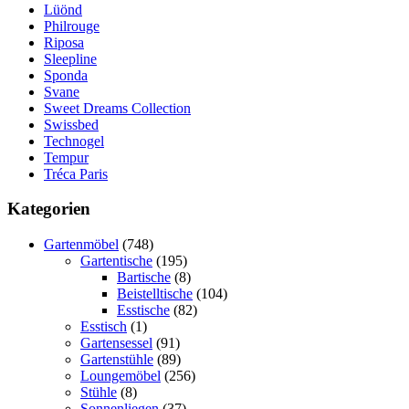
Lüönd
Philrouge
Riposa
Sleepline
Sponda
Svane
Sweet Dreams Collection
Swissbed
Technogel
Tempur
Tréca Paris
Kategorien
Gartenmöbel
(748)
Gartentische
(195)
Bartische
(8)
Beistelltische
(104)
Esstische
(82)
Esstisch
(1)
Gartensessel
(91)
Gartenstühle
(89)
Loungemöbel
(256)
Stühle
(8)
Sonnenliegen
(37)