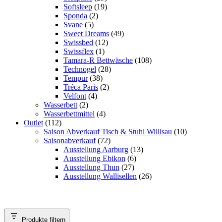
Softsleep
(19)
Sponda
(2)
Svane
(5)
Sweet Dreams
(49)
Swissbed
(12)
Swissflex
(1)
Tamara-R Bettwäsche
(108)
Technogel
(28)
Tempur
(38)
Tréca Paris
(2)
Velfont
(4)
Wasserbett
(2)
Wasserbettmittel
(4)
Outlet
(112)
Saison Abverkauf Tisch & Stuhl Willisau
(10)
Saisonabverkauf
(72)
Ausstellung Aarburg
(13)
Ausstellung Ebikon
(6)
Ausstellung Thun
(27)
Ausstellung Wallisellen
(26)
Produkte filtern