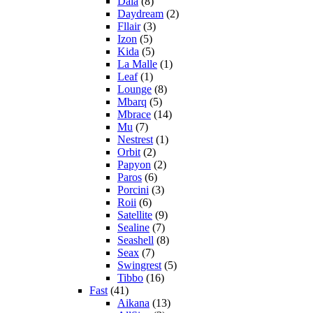
Dala
(8)
Daydream
(2)
Fllair
(3)
Izon
(5)
Kida
(5)
La Malle
(1)
Leaf
(1)
Lounge
(8)
Mbarq
(5)
Mbrace
(14)
Mu
(7)
Nestrest
(1)
Orbit
(2)
Papyon
(2)
Paros
(6)
Porcini
(3)
Roii
(6)
Satellite
(9)
Sealine
(7)
Seashell
(8)
Seax
(7)
Swingrest
(5)
Tibbo
(16)
Fast
(41)
Aikana
(13)