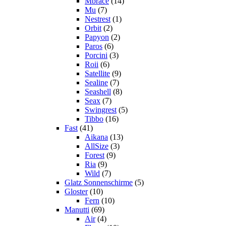
Mbrace
(14)
Mu
(7)
Nestrest
(1)
Orbit
(2)
Papyon
(2)
Paros
(6)
Porcini
(3)
Roii
(6)
Satellite
(9)
Sealine
(7)
Seashell
(8)
Seax
(7)
Swingrest
(5)
Tibbo
(16)
Fast
(41)
Aikana
(13)
AllSize
(3)
Forest
(9)
Ria
(9)
Wild
(7)
Glatz Sonnenschirme
(5)
Gloster
(10)
Fern
(10)
Manutti
(69)
Air
(4)