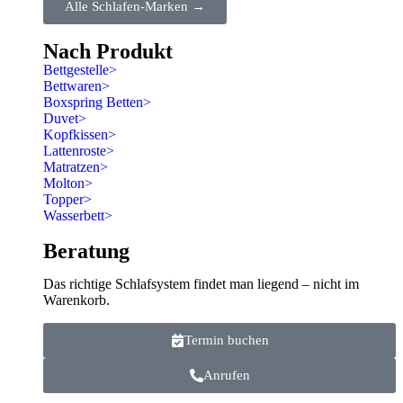
Alle Schlafen-Marken →
Nach Produkt
Bettgestelle
>
Bettwaren
>
Boxspring Betten
>
Duvet
>
Kopfkissen
>
Lattenroste
>
Matratzen
>
Molton
>
Topper
>
Wasserbett
>
Beratung
Das richtige Schlafsystem findet man liegend – nicht im
Warenkorb.
Termin buchen
Anrufen