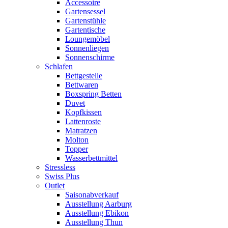
Accessoire
Gartensessel
Gartenstühle
Gartentische
Loungemöbel
Sonnenliegen
Sonnenschirme
Schlafen
Bettgestelle
Bettwaren
Boxspring Betten
Duvet
Kopfkissen
Lattenroste
Matratzen
Molton
Topper
Wasserbettmittel
Stressless
Swiss Plus
Outlet
Saisonabverkauf
Ausstellung Aarburg
Ausstellung Ebikon
Ausstellung Thun