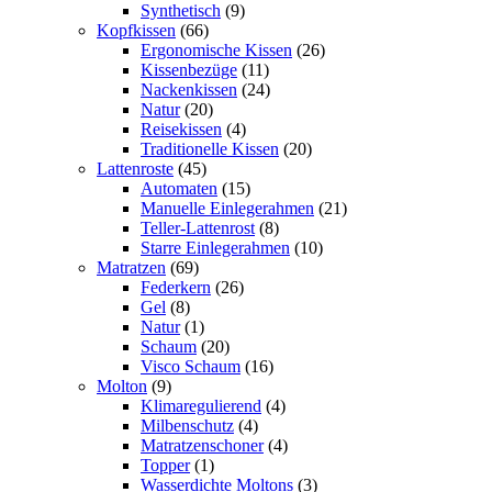
Synthetisch
(9)
Kopfkissen
(66)
Ergonomische Kissen
(26)
Kissenbezüge
(11)
Nackenkissen
(24)
Natur
(20)
Reisekissen
(4)
Traditionelle Kissen
(20)
Lattenroste
(45)
Automaten
(15)
Manuelle Einlegerahmen
(21)
Teller-Lattenrost
(8)
Starre Einlegerahmen
(10)
Matratzen
(69)
Federkern
(26)
Gel
(8)
Natur
(1)
Schaum
(20)
Visco Schaum
(16)
Molton
(9)
Klimaregulierend
(4)
Milbenschutz
(4)
Matratzenschoner
(4)
Topper
(1)
Wasserdichte Moltons
(3)