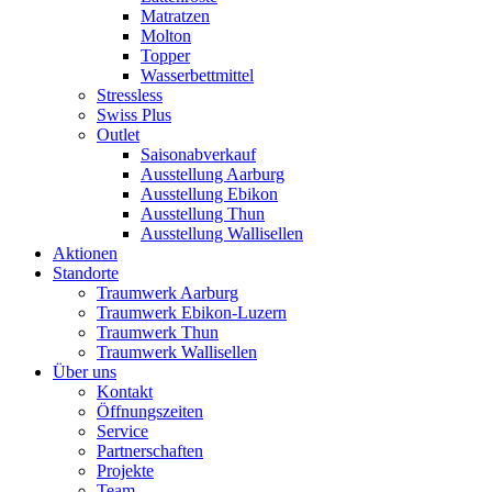
Matratzen
Molton
Topper
Wasserbettmittel
Stressless
Swiss Plus
Outlet
Saisonabverkauf
Ausstellung Aarburg
Ausstellung Ebikon
Ausstellung Thun
Ausstellung Wallisellen
Aktionen
Standorte
Traumwerk Aarburg
Traumwerk Ebikon-Luzern
Traumwerk Thun
Traumwerk Wallisellen
Über uns
Kontakt
Öffnungszeiten
Service
Partnerschaften
Projekte
Team