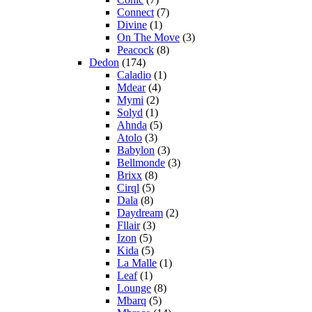
Connect
(7)
Divine
(1)
On The Move
(3)
Peacock
(8)
Dedon
(174)
Caladio
(1)
Mdear
(4)
Mymi
(2)
Solyd
(1)
Ahnda
(5)
Atolo
(3)
Babylon
(3)
Bellmonde
(3)
Brixx
(8)
Cirql
(5)
Dala
(8)
Daydream
(2)
Fllair
(3)
Izon
(5)
Kida
(5)
La Malle
(1)
Leaf
(1)
Lounge
(8)
Mbarq
(5)