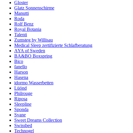
Gloster
Glatz Sonnenschirme
Manutti
Roda
Rolf Benz
Royal Botania
Talenti
Zumsteg by Willisau
Medical Sleep zertifizierte Schlafberatung
AYA of Sweden
BA&BO Boxspring
Bico
fanello
Harson
Hasena
idormo Wasserbetten
Lüönd
Philrouge
Riposa
Sleepline
Sponda
Svane
Sweet Dreams Collection
Swissbed
Technogel