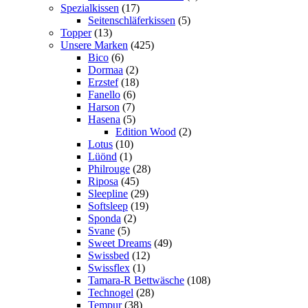
Spezialkissen
(17)
Seitenschläferkissen
(5)
Topper
(13)
Unsere Marken
(425)
Bico
(6)
Dormaa
(2)
Erzstef
(18)
Fanello
(6)
Harson
(7)
Hasena
(5)
Edition Wood
(2)
Lotus
(10)
Lüönd
(1)
Philrouge
(28)
Riposa
(45)
Sleepline
(29)
Softsleep
(19)
Sponda
(2)
Svane
(5)
Sweet Dreams
(49)
Swissbed
(12)
Swissflex
(1)
Tamara-R Bettwäsche
(108)
Technogel
(28)
Tempur
(38)