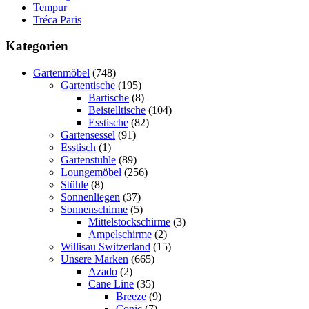
Tempur
Tréca Paris
Kategorien
Gartenmöbel
(748)
Gartentische
(195)
Bartische
(8)
Beistelltische
(104)
Esstische
(82)
Gartensessel
(91)
Esstisch
(1)
Gartenstühle
(89)
Loungemöbel
(256)
Stühle
(8)
Sonnenliegen
(37)
Sonnenschirme
(5)
Mittelstockschirme
(3)
Ampelschirme
(2)
Willisau Switzerland
(15)
Unsere Marken
(665)
Azado
(2)
Cane Line
(35)
Breeze
(9)
Conic
(7)