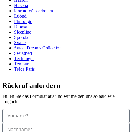
Harson
Hasena
idormo Wasserbetten
Lüönd
Philrouge
Riposa
Sleepline
Sponda
Svane
Sweet Dreams Collection
Swissbed
Technogel
Tempur
Tréca Paris
Rückruf anfordern
Füllen Sie das Formular aus und wir melden uns so bald wie
möglich.