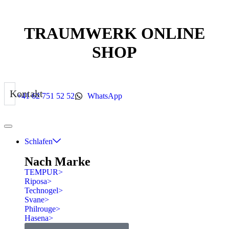
TRAUMWERK ONLINE
SHOP
Kontakt
+41 62 751 52 52
WhatsApp
Schlafen
Nach Marke
TEMPUR
>
Riposa
>
Technogel
>
Svane
>
Philrouge
>
Hasena
>