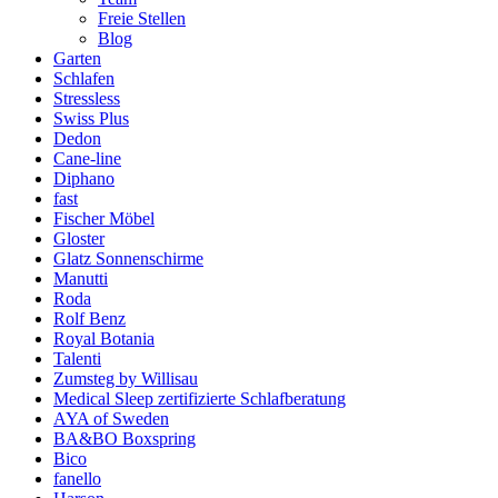
Freie Stellen
Blog
Garten
Schlafen
Stressless
Swiss Plus
Dedon
Cane-line
Diphano
fast
Fischer Möbel
Gloster
Glatz Sonnenschirme
Manutti
Roda
Rolf Benz
Royal Botania
Talenti
Zumsteg by Willisau
Medical Sleep zertifizierte Schlafberatung
AYA of Sweden
BA&BO Boxspring
Bico
fanello