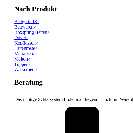
Nach Produkt
Bettgestelle
>
Bettwaren
>
Boxspring Betten
>
Duvet
>
Kopfkissen
>
Lattenroste
>
Matratzen
>
Molton
>
Topper
>
Wasserbett
>
Beratung
Das richtige Schlafsystem findet man liegend – nicht im Waren