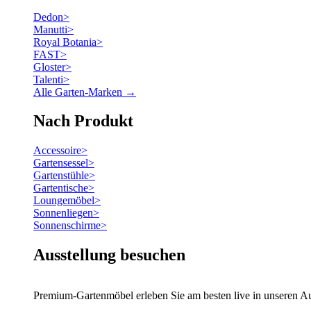
Dedon
>
Manutti
>
Royal Botania
>
FAST
>
Gloster
>
Talenti
>
Alle Garten-Marken →
Nach Produkt
Accessoire
>
Gartensessel
>
Gartenstühle
>
Gartentische
>
Loungemöbel
>
Sonnenliegen
>
Sonnenschirme
>
Ausstellung besuchen
Premium-Gartenmöbel erleben Sie am besten live in unseren Au