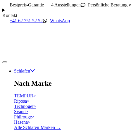
Bestpreis-Garantie
4 Ausstellungen
Persönliche Beratung v
Kontakt
+41 62 751 52 52
WhatsApp
Schlafen
Nach Marke
TEMPUR
>
Riposa
>
Technogel
>
Svane
>
Philrouge
>
Hasena
>
Alle Schlafen-Marken →