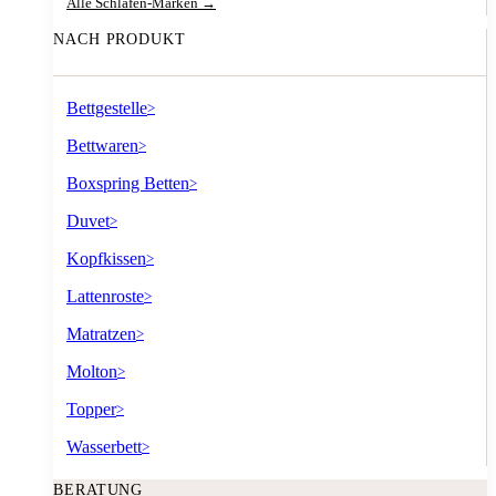
Alle Schlafen-Marken →
NACH PRODUKT
Bettgestelle
>
Bettwaren
>
Boxspring Betten
>
Duvet
>
Kopfkissen
>
Lattenroste
>
Matratzen
>
Molton
>
Topper
>
Wasserbett
>
BERATUNG