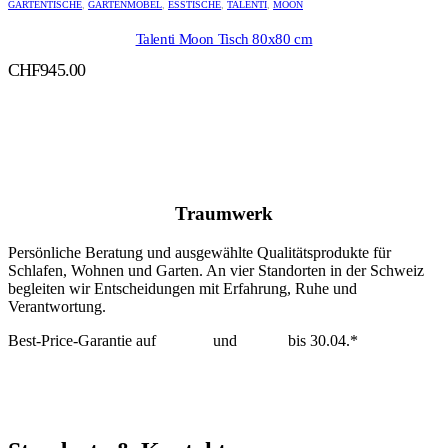
GARTENTISCHE
,
GARTENMÖBEL
,
ESSTISCHE
,
TALENTI
,
MOON
Talenti Moon Tisch 80x80 cm
CHF
945.00
Traumwerk
Persönliche Beratung und ausgewählte Qualitätsprodukte für
Schlafen, Wohnen und Garten. An vier Standorten in der Schweiz
begleiten wir Entscheidungen mit Erfahrung, Ruhe und
Verantwortung.
Best-Price-Garantie auf
Tempur
und
Dedon
bis 30.04.*
mehr erfahren >