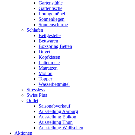
Gartenstühle
Gartentische
Loungemöbel
Sonnenliegen
Sonnenschirme
Schlafen
Bettgestelle
Bettwaren
Boxspring Betten
Duvet
Kopfkissen
Lattenroste
Matratzen
Molton
Topper
Wasserbettmittel
Stressless
Swiss Plus
Outlet
Saisonabverkauf
Ausstellung Aarburg
Ausstellung Ebikon
Ausstellung Thun
Ausstellung Wallisellen
Aktionen