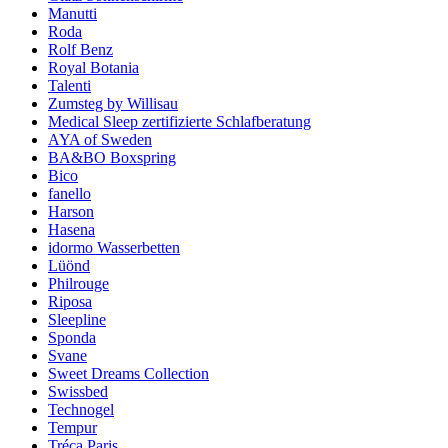
Manutti
Roda
Rolf Benz
Royal Botania
Talenti
Zumsteg by Willisau
Medical Sleep zertifizierte Schlafberatung
AYA of Sweden
BA&BO Boxspring
Bico
fanello
Harson
Hasena
idormo Wasserbetten
Lüönd
Philrouge
Riposa
Sleepline
Sponda
Svane
Sweet Dreams Collection
Swissbed
Technogel
Tempur
Tréca Paris