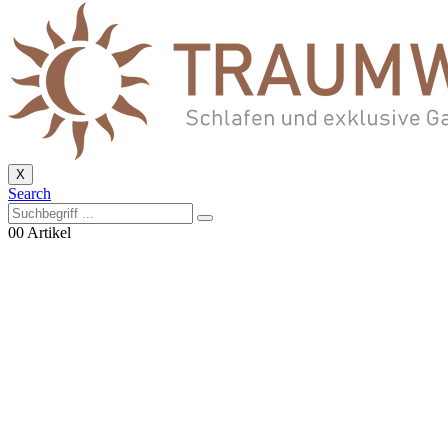
X
Search
0
0 Artikel