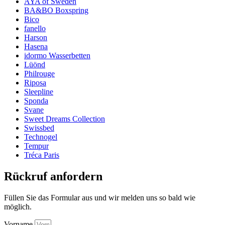
AYA of Sweden
BA&BO Boxspring
Bico
fanello
Harson
Hasena
idormo Wasserbetten
Lüönd
Philrouge
Riposa
Sleepline
Sponda
Svane
Sweet Dreams Collection
Swissbed
Technogel
Tempur
Tréca Paris
Rückruf anfordern
Füllen Sie das Formular aus und wir melden uns so bald wie
möglich.
Vorname