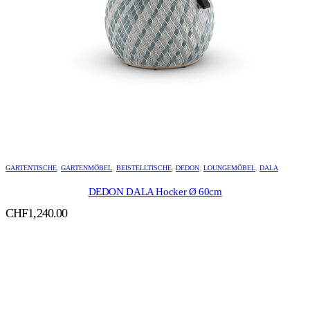
GARTENTISCHE
,
GARTENMÖBEL
,
BEISTELLTISCHE
,
DEDON
,
LOUNGEMÖBEL
,
DALA
DEDON DALA Hocker Ø 60cm
CHF
1,240.00