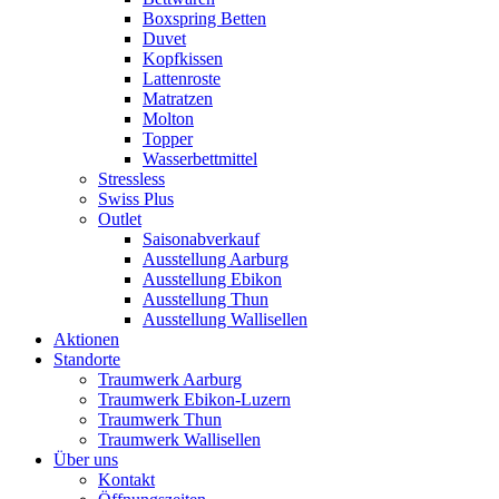
Boxspring Betten
Duvet
Kopfkissen
Lattenroste
Matratzen
Molton
Topper
Wasserbettmittel
Stressless
Swiss Plus
Outlet
Saisonabverkauf
Ausstellung Aarburg
Ausstellung Ebikon
Ausstellung Thun
Ausstellung Wallisellen
Aktionen
Standorte
Traumwerk Aarburg
Traumwerk Ebikon-Luzern
Traumwerk Thun
Traumwerk Wallisellen
Über uns
Kontakt