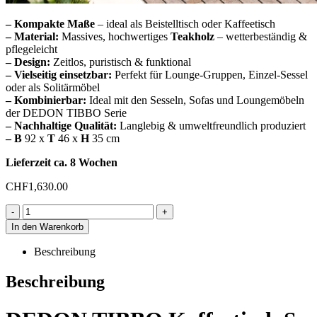
– Kompakte Maße
– ideal als Beistelltisch oder Kaffeetisch
– Material:
Massives, hochwertiges
Teakholz
– wetterbeständig &
pflegeleicht
– Design:
Zeitlos, puristisch & funktional
– Vielseitig einsetzbar:
Perfekt für Lounge-Gruppen, Einzel-Sessel
oder als Solitärmöbel
– Kombinierbar:
Ideal mit den Sesseln, Sofas und Loungemöbeln
der DEDON TIBBO Serie
– Nachhaltige Qualität:
Langlebig & umweltfreundlich produziert
– B
92 x
T
46 x
H
35 cm
Lieferzeit ca. 8 Wochen
CHF
1,630.00
-
+
In den Warenkorb
Beschreibung
Beschreibung