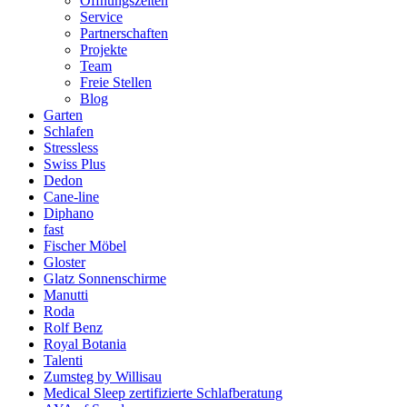
Öffnungszeiten
Service
Partnerschaften
Projekte
Team
Freie Stellen
Blog
Garten
Schlafen
Stressless
Swiss Plus
Dedon
Cane-line
Diphano
fast
Fischer Möbel
Gloster
Glatz Sonnenschirme
Manutti
Roda
Rolf Benz
Royal Botania
Talenti
Zumsteg by Willisau
Medical Sleep zertifizierte Schlafberatung