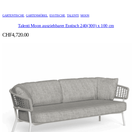
GARTENTISCHE
,
GARTENMÖBEL
,
ESSTISCHE
,
TALENTI
,
MOON
Talenti Moon ausziehbarer Esstisch 240(300) x 100 cm
CHF
4,720.00