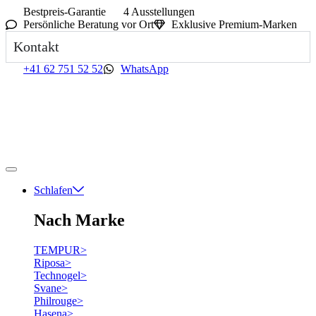
Bestpreis-Garantie
4 Ausstellungen
Persönliche Beratung vor Ort
Exklusive Premium-Marken
Kontakt
+41 62 751 52 52
WhatsApp
Schlafen
Nach Marke
TEMPUR
>
Riposa
>
Technogel
>
Svane
>
Philrouge
>
Hasena
>