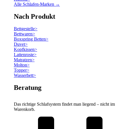
Alle Schlafen-Marken →
Nach Produkt
Bettgestelle
>
Bettwaren
>
Boxspring Betten
>
Duvet
>
Kopfkissen
>
Lattenroste
>
Matratzen
>
Molton
>
Topper
>
Wasserbett
>
Beratung
Das richtige Schlafsystem findet man liegend – nicht im
Warenkorb.