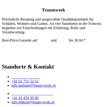
Traumwerk
Persönliche Beratung und ausgewählte Qualitätsprodukte für
Schlafen, Wohnen und Garten. An vier Standorten in der Schweiz
begleiten wir Entscheidungen mit Erfahrung, Ruhe und
Verantwortung.
Best-Price-Garantie auf
Tempur
und
Dedon
bis 30.04.*
mehr erfahren >
Standorte & Kontakt
Traumwerk Aarburg
+41 62 751 52 52
info-aarburg@traum-werk.ch
Traumwerk Ebikon-Luzern
+41 41 429 30 60
info-ebikon@traum-werk.ch