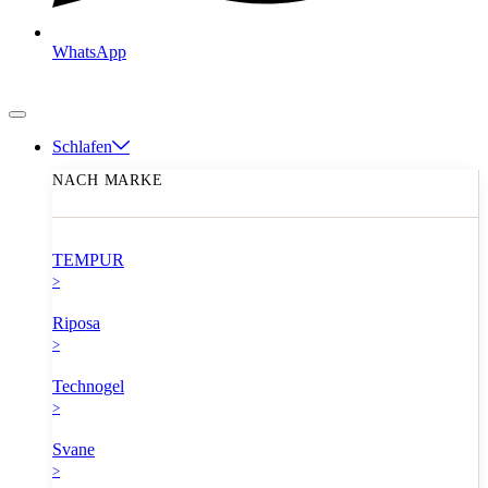
WhatsApp
Schlafen
NACH MARKE
TEMPUR
>
Riposa
>
Technogel
>
Svane
>