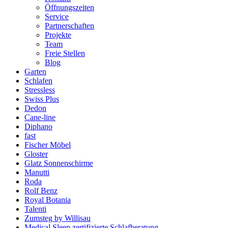
Öffnungszeiten
Service
Partnerschaften
Projekte
Team
Freie Stellen
Blog
Garten
Schlafen
Stressless
Swiss Plus
Dedon
Cane-line
Diphano
fast
Fischer Möbel
Gloster
Glatz Sonnenschirme
Manutti
Roda
Rolf Benz
Royal Botania
Talenti
Zumsteg by Willisau
Medical Sleep zertifizierte Schlafberatung