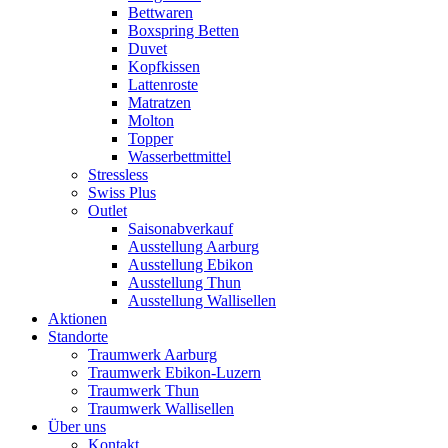
Bettwaren
Boxspring Betten
Duvet
Kopfkissen
Lattenroste
Matratzen
Molton
Topper
Wasserbettmittel
Stressless
Swiss Plus
Outlet
Saisonabverkauf
Ausstellung Aarburg
Ausstellung Ebikon
Ausstellung Thun
Ausstellung Wallisellen
Aktionen
Standorte
Traumwerk Aarburg
Traumwerk Ebikon-Luzern
Traumwerk Thun
Traumwerk Wallisellen
Über uns
Kontakt