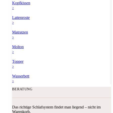
Kopfkissen
>
Lattenroste
>
Matratzen
>
Molton
>
Topper
>
Wasserbett
>
BERATUNG
Das richtige Schlafsystem findet man liegend – nicht im
Warenkorb.