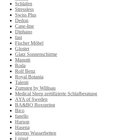
Schlafen
Stressless
Swiss Plus
Dedon
Cane-line
Diphano
fast
Fischer Möbel
Gloster
Glatz Sonnenschirme
Manutti
Roda
Rolf Benz
Royal Botania
Talenti
Zumsteg by Willisau
Medical Sleep zertifizierte Schlafberatung
AYA of Sweden
BA&BO Boxspring
Bico
fanello
Harson
Hasena
idormo Wasserbetten
Lüönd