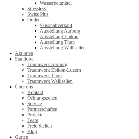
Wasserbettmittel
Stressless
Swiss Plus
Outlet
Saisonabverkauf
Ausstellung Aarburg
Ausstellung Ebikon
Ausstellung Thun
Ausstellung Wallisellen
Aktionen
Standorte
Traumwerk Aarburg
Traumwerk Ebikon-Luzern
Traumwerk Thun
Traumwerk Wallisellen
Über uns
Kontakt
Öffnungszeiten
Service
Partnerschaften
Projekte
Team
Freie Stellen
Blog
Garten