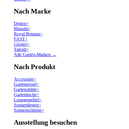
Nach Marke
Dedon
>
Manutti
>
Royal Botania
>
FAST
>
Gloster
>
Talenti
>
Alle Garten-Marken →
Nach Produkt
Accessoire
>
Gartensessel
>
Gartenstühle
>
Gartentische
>
Loungemöbel
>
Sonnenliegen
>
Sonnenschirme
>
Ausstellung besuchen