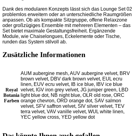
Dank des modularen Konzepts lässt sich das Lounge Set 02
problemlos erweitern oder an unterschiedliche Raumgrößen
anpassen. Ob als kompakte Sitzgruppe, offene Relaxzone
oder großzügiges Ensemble mit mehreren Elementen – das
Set bietet maximale Gestaltungsfreiheit. Ergänzende
Module, wie Chaiselongues, Eckelemente oder Tische,
runden das System stilvoll ab.
Zusätzliche Informationen
AUM aubergine mesh, AUV aubergine velvet, BRV
brown velvet, DBV dark brown velvet, EUL ecru
linen, EUV ecru velvet, IB ice blue, IBV ice blue
Royal
velvet, IGV iron grey velvet, JG juniper green, LBD
Botania
light blue dot, NB night blue, OLR old rose, ORC
Farben
orange chevron, ORD orange dot, SAV salmon
velvet, SFV saffron velvet, SIV silver velvet, TEV
terra velvet, VAV vanille velvet, WUL white linen,
YEC yellow cross, YED yellow dot
Das könnte Ihnen auch gefallen