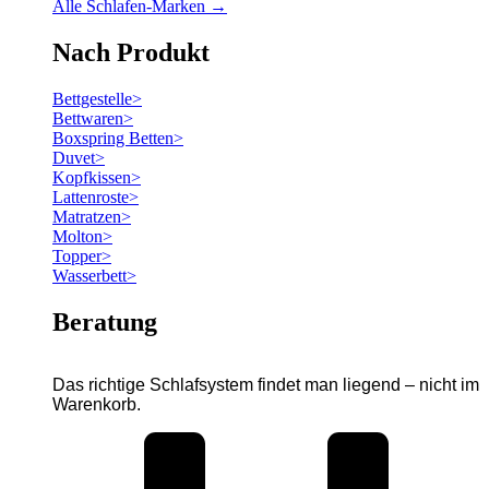
Alle Schlafen-Marken →
Nach Produkt
Bettgestelle
>
Bettwaren
>
Boxspring Betten
>
Duvet
>
Kopfkissen
>
Lattenroste
>
Matratzen
>
Molton
>
Topper
>
Wasserbett
>
Beratung
Das richtige Schlafsystem findet man liegend – nicht im
Warenkorb.