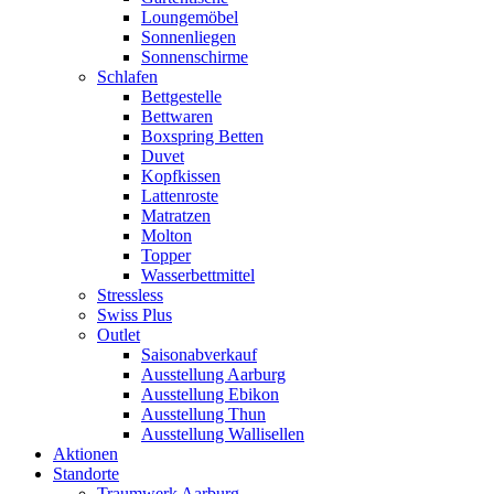
Loungemöbel
Sonnenliegen
Sonnenschirme
Schlafen
Bettgestelle
Bettwaren
Boxspring Betten
Duvet
Kopfkissen
Lattenroste
Matratzen
Molton
Topper
Wasserbettmittel
Stressless
Swiss Plus
Outlet
Saisonabverkauf
Ausstellung Aarburg
Ausstellung Ebikon
Ausstellung Thun
Ausstellung Wallisellen
Aktionen
Standorte
Traumwerk Aarburg