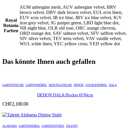
AUM aubergine mesh, AUV aubergine velvet, BRV
brown velvet, DBV dark brown velvet, EUL ecru linen,
EUV ecru velvet, IB ice blue, IBV ice blue velvet, IGV
Royal
iron grey velvet, JG juniper green, LBD light blue dot,
Botania
NB night blue, OLR old rose, ORC orange chevron,
Farben
ORD orange dot, SAV salmon velvet, SFV saffron velvet,
SIV silver velvet, TEV terra velvet, VAV vanille velvet,
WUL white linen, YEC yellow cross, YED yellow dot
Das könnte Ihnen auch gefallen
GARTENTISCHE
,
GARTENMÖBEL
,
BEISTELLTISCHE
,
DEDON
,
LOUNGEMÖBEL
,
DALA
DEDON DALA Hocker Ø 96cm
CHF
2,100.00
ALABAMA
,
GARTENMÖBEL
,
GARTENSTÜHLE
,
TALENTI