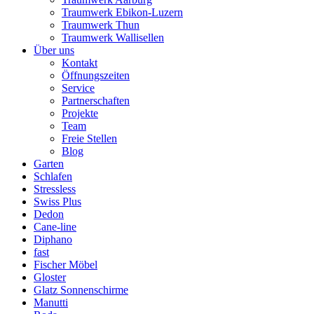
Traumwerk Ebikon-Luzern
Traumwerk Thun
Traumwerk Wallisellen
Über uns
Kontakt
Öffnungszeiten
Service
Partnerschaften
Projekte
Team
Freie Stellen
Blog
Garten
Schlafen
Stressless
Swiss Plus
Dedon
Cane-line
Diphano
fast
Fischer Möbel
Gloster
Glatz Sonnenschirme
Manutti