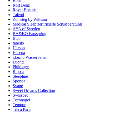
Roda
Rolf Benz
Royal Botania
Talenti
Zumsteg by Willisau
Medical Sleep zertifizierte Schlafberatung
AYA of Sweden
BA&BO Boxspring
Bico
fanello
Harson
Hasena
idormo Wasserbetten
Lüönd
Philrouge
Riposa
Sleepline
Sponda
Svane
Sweet Dreams Collection
Swissbed
Technogel
Tempur
Tréca Paris