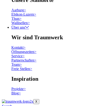
Unsere Standorte
Aarburg
>
Ebikon-Luzern
>
Thun
>
Wallisellen
>
Über uns
Wir sind Traumwerk
Kontakt
>
Öffnungszeiten
>
Service
>
Partnerschaften
>
Team
>
Freie Stellen
>
Inspiration
Projekte
>
Blog
>
X