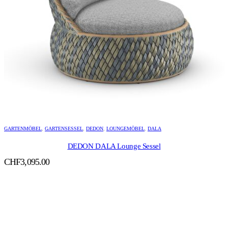
GARTENMÖBEL
,
GARTENSESSEL
,
DEDON
,
LOUNGEMÖBEL
,
DALA
DEDON DALA Lounge Sessel
CHF
3,095.00