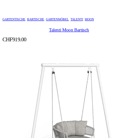
GARTENTISCHE
,
BARTISCHE
,
GARTENMÖBEL
,
TALENTI
,
MOON
Talenti Moon Bartisch
CHF
919.00