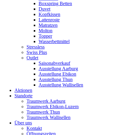
Boxspring Betten
Duvet
Kopfkissen
Lattenroste
Matratzen
Molton
Topper
Wasserbettmittel
Stressless
Swiss Plus
Outlet
Saisonabverkauf
Ausstellung Aarburg
Ausstellung Ebikon
Ausstellung Thun
Ausstellung Wallisellen
Aktionen
Standorte
Traumwerk Aarburg
Traumwerk Ebikon-Luzern
Traumwerk Thun
Traumwerk Wallisellen
Über uns
Kontakt
Öffnungszeiten