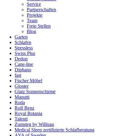
Service
Partnerschaften
Projekte
Team
Freie Stellen
Blog
Garten
Schlafen
Stressless
Swiss Plus
Dedon
Cane-line
Diphano
fast
Fischer Möbel
Gloster
Glatz Sonnenschirme
Manutti
Roda
Rolf Benz
Royal Botania
Talenti
Zumsteg by Willisau
Medical Sleep zertifizierte Schlafberatung
AYA of Sweden