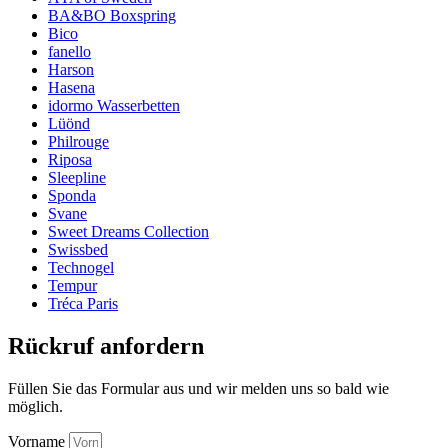
BA&BO Boxspring
Bico
fanello
Harson
Hasena
idormo Wasserbetten
Lüönd
Philrouge
Riposa
Sleepline
Sponda
Svane
Sweet Dreams Collection
Swissbed
Technogel
Tempur
Tréca Paris
Rückruf anfordern
Füllen Sie das Formular aus und wir melden uns so bald wie
möglich.
Vorname