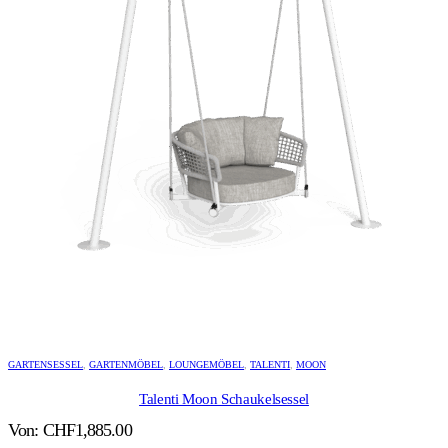
GARTENSESSEL
,
GARTENMÖBEL
,
LOUNGEMÖBEL
,
TALENTI
,
MOON
Talenti Moon Schaukelsessel
Von:
CHF
1,885.00