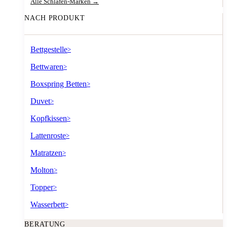
Alle Schlafen-Marken →
NACH PRODUKT
Bettgestelle
>
Bettwaren
>
Boxspring Betten
>
Duvet
>
Kopfkissen
>
Lattenroste
>
Matratzen
>
Molton
>
Topper
>
Wasserbett
>
BERATUNG