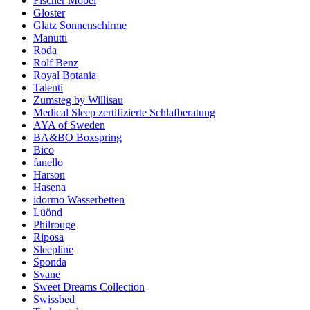
Fischer Möbel
Gloster
Glatz Sonnenschirme
Manutti
Roda
Rolf Benz
Royal Botania
Talenti
Zumsteg by Willisau
Medical Sleep zertifizierte Schlafberatung
AYA of Sweden
BA&BO Boxspring
Bico
fanello
Harson
Hasena
idormo Wasserbetten
Lüönd
Philrouge
Riposa
Sleepline
Sponda
Svane
Sweet Dreams Collection
Swissbed