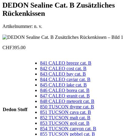
DEDON Sealine Cat. B Zusätzliches
Rückenkissen
Artikelnummer:
n. v.
CHF
395.00
841 CALEO breeze cat. B
842 CALEO cost cat. B
843 CALEO bay cat. B
844 CALEO caviar cat. B
845 CALEO lake cat. B
846 CALEO borea cat. B
847 CALEO granit cat. B
848 CALEO meteorit cat. B
850 TUSCON thyme cat. B
Dedon Stoff
851 TUCSON cava cat. B
852 TUCSON malt cat. B
853 TUCSON goji cat. B
854 TUCSON canyon cat. B
855 TUCSON pebbel cat. B