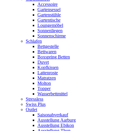
Accessoire
Gartensessel
Gartenstühle
Gartentische
Loungemöbel
Sonnenliegen
Sonnenschirme
Schlafen
Bettgestelle
Bettwaren
Boxspring Betten
Duvet
Kopfkissen
Lattenroste
Matratzen
Molton
Topper
Wasserbettmittel
Stressless
Swiss Plus
Outlet
Saisonabverkauf
Ausstellung Aarburg
Ausstellung Ebikon
Ausstellung Thun