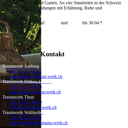
Schlafen, Wohnen und Garten. An vier Standorten in der Schweiz
begleiten wir Entscheidungen mit Erfahrung, Ruhe und
Verantwortung.
Best-Price-Garantie auf
Tempur
und
Dedon
bis 30.04.*
mehr erfahren >
Standorte & Kontakt
Traumwerk Aarburg
+41 62 751 52 52
info-aarburg@traum-werk.ch
Traumwerk Ebikon-Luzern
+41 41 429 30 60
info-ebikon@traum-werk.ch
Traumwerk Thun
+41 33 221 40 20
info-thun@traum-werk.ch
Traumwerk Wallisellen
+41 44 830 54 54
info-wallisellen@traum-werk.ch