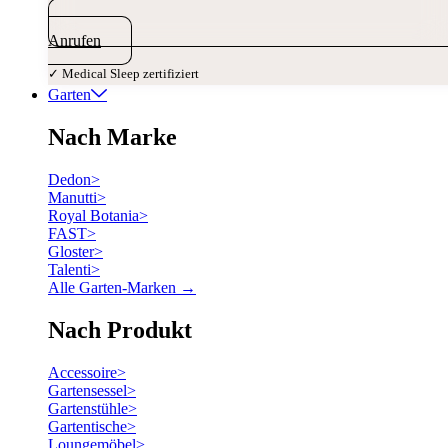
Anrufen
✓ Medical Sleep zertifiziert
Garten
Nach Marke
Dedon
>
Manutti
>
Royal Botania
>
FAST
>
Gloster
>
Talenti
>
Alle Garten-Marken →
Nach Produkt
Accessoire
>
Gartensessel
>
Gartenstühle
>
Gartentische
>
Loungemöbel
>