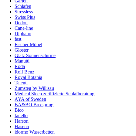
Garten
Schlafen
Stressless
Swiss Plus
Dedon
Cane-line
Diphano
fast
Fischer Möbel
Gloster
Glatz Sonnenschirme
Manutti
Roda
Rolf Benz
Royal Botania
Talenti
Zumsteg by Willisau
Medical Sleep zertifizierte Schlafberatung
AYA of Sweden
BA&BO Boxspring
Bico
fanello
Harson
Hasena
idormo Wasserbetten