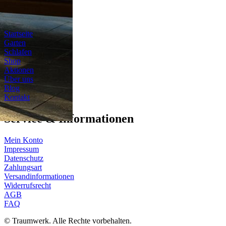
Navigation
Startseite
Garten
Schlafen
Shop
Aktionen
Über uns
Blog
Kontakt
Service & Informationen
Mein Konto
Impressum
Datenschutz
Zahlungsart
Versandinformationen
Widerrufsrecht
AGB
FAQ
© Traumwerk. Alle Rechte vorbehalten.