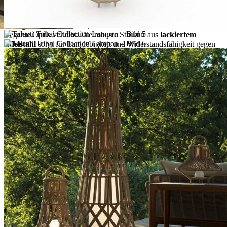
Das moderne Design besticht durch ein raffiniertes
Webspiel aus
handgeflochtenen Seilen
, das der Leuchte eine natürliche und
elegante Optik verleiht. Die robuste Struktur aus
lackiertem
Edelstahl
sorgt für Langlebigkeit und Widerstandsfähigkeit gegen
Witterungseinflüsse.
Dank der Kombination aus langlebigen Materialien und stilvollem
Design wird die Tribal Leuchte zum unverzichtbaren Begleiter für
stimmungsvolle Außenbereiche.
Produktmerkmale im Überblick:
Außenleuchte in mehreren Größen und Farbausführungen
Robuste Struktur aus
lackiertem Edelstahl
für optimalen
Schutz
Lampenschirm aus handgeflochtenen Seilen – natürliches und
modernes Design
Wetterbeständig und ideal für den Außenbereich
Praktisch und dekorativ für Terrasse, Garten und Balkon