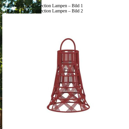
Previous
Next
– Ø 60 x h 175 cm Tribal big
– Ø 45 x h 85 cm Tribal medium
– Ø 45 x h 45 cm Tribal small
Lieferzeit: ca. 3-4 Wochen
Preisspanne:
CHF
880.00
–
CHF
2,893.00
CHF880.00
bis
Big
CHF2,893.00
Medium
Tribal Grössen
Small
Dove-sand
Graphite-dark grey
Red
Tribal Farben
Teal green