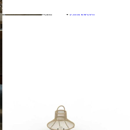
Yellow
Zurücksetzen
CHF
2,893.00
-
+
In den Warenkorb
OR
Beschreibung
Zusätzliche Informationen
Beschreibung
Beschreibung
Tribal Collection – Moderne Außenleuchte in
verschiedenen Größen und Farben
Die
Tribal Collection
von Talenti bietet stilvolle und funktionale
Außenleuchten
, die in verschiedenen Größen und attraktiven
Farben erhältlich sind. Die
Tribal Außenleuchte
ist das perfekte
Outdoor-Accessoire – praktisch, komfortabel und zugleich ein
dekoratives Highlight für Terrasse, Garten oder Balkon.