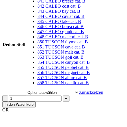
841 CALEO breeze cat. B
842 CALEO cost cat. B
843 CALEO bay cat. B
844 CALEO caviar cat. B
845 CALEO lake cat. B
846 CALEO borea cat. B
847 CALEO granit cat. B
848 CALEO meteorit cat. B
850 TUSCON thyme cat. B
Dedon Stoff
851 TUCSON cava cat. B
852 TUCSON malt cat. B
853 TUCSON goji cat. B
854 TUCSON canyon cat. B
855 TUCSON pebbel cat. B
856 TUCSON magnet cat. B
857 TUCSON allure cat. B
858 TUCSON pacific cat. B
Zurücksetzen
-
+
In den Warenkorb
OR