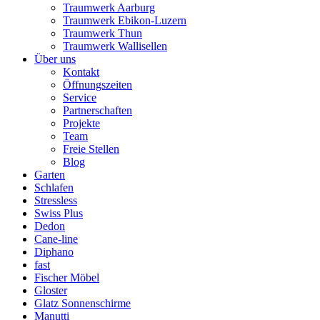
Traumwerk Aarburg
Traumwerk Ebikon-Luzern
Traumwerk Thun
Traumwerk Wallisellen
Über uns
Kontakt
Öffnungszeiten
Service
Partnerschaften
Projekte
Team
Freie Stellen
Blog
Garten
Schlafen
Stressless
Swiss Plus
Dedon
Cane-line
Diphano
fast
Fischer Möbel
Gloster
Glatz Sonnenschirme
Manutti