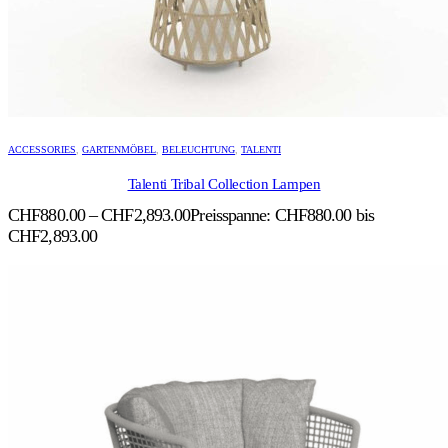
ACCESSORIES
,
GARTENMÖBEL
,
BELEUCHTUNG
,
TALENTI
Talenti Tribal Collection Lampen
CHF
880.00
–
CHF
2,893.00
Preisspanne: CHF880.00 bis
CHF2,893.00