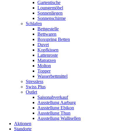
Gartentische
Loungemöbel
Sonnenliegen
Sonnenschirme
Schlafen
Bettgestelle
Bettwaren
Boxspring Betten
Duvet
Kopfkissen
Lattenroste
Matratzen
Molton
Topper
Wasserbettmittel
Stressless
Swiss Plus
Outlet
Saisonabverkauf
Ausstellung Aarburg
Ausstellung Ebikon
Ausstellung Thun
Ausstellung Wallisellen
Aktionen
Standorte