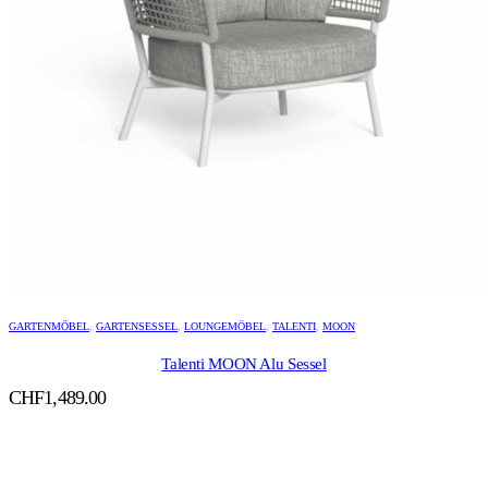
GARTENMÖBEL
,
GARTENSESSEL
,
LOUNGEMÖBEL
,
TALENTI
,
MOON
Talenti MOON Alu Sessel
CHF
1,489.00