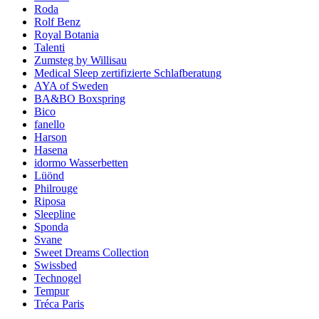
Roda
Rolf Benz
Royal Botania
Talenti
Zumsteg by Willisau
Medical Sleep zertifizierte Schlafberatung
AYA of Sweden
BA&BO Boxspring
Bico
fanello
Harson
Hasena
idormo Wasserbetten
Lüönd
Philrouge
Riposa
Sleepline
Sponda
Svane
Sweet Dreams Collection
Swissbed
Technogel
Tempur
Tréca Paris