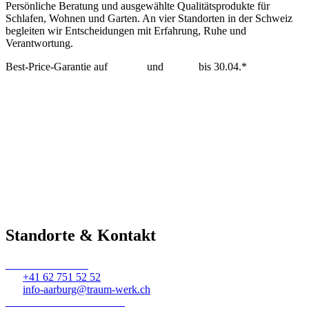
Persönliche Beratung und ausgewählte Qualitätsprodukte für
Schlafen, Wohnen und Garten. An vier Standorten in der Schweiz
begleiten wir Entscheidungen mit Erfahrung, Ruhe und
Verantwortung.
Best-Price-Garantie auf
Tempur
und
Dedon
bis 30.04.*
mehr erfahren >
Standorte & Kontakt
Traumwerk Aarburg
+41 62 751 52 52
info-aarburg@traum-werk.ch
Traumwerk Ebikon-Luzern