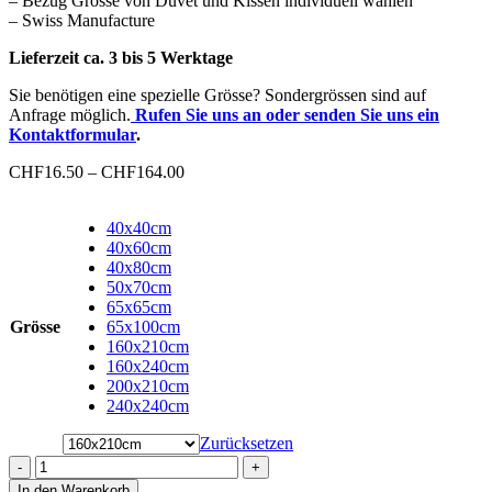
– Bezug Grösse von Duvet und Kissen individuell wählen
– Swiss Manufacture
Lieferzeit ca. 3 bis 5 Werktage
Sie benötigen eine spezielle Grösse? Sondergrössen sind auf
Anfrage möglich.
Rufen Sie uns an oder senden Sie uns ein
Kontaktformular
.
Preisspanne:
CHF
16.50
–
CHF
164.00
CHF16.50
bis
40x40cm
CHF164.00
40x60cm
40x80cm
50x70cm
65x65cm
Grösse
65x100cm
160x210cm
160x240cm
200x210cm
240x240cm
Zurücksetzen
-
+
In den Warenkorb