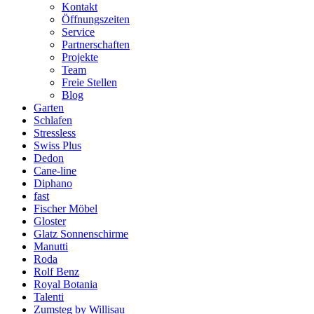
Kontakt
Öffnungszeiten
Service
Partnerschaften
Projekte
Team
Freie Stellen
Blog
Garten
Schlafen
Stressless
Swiss Plus
Dedon
Cane-line
Diphano
fast
Fischer Möbel
Gloster
Glatz Sonnenschirme
Manutti
Roda
Rolf Benz
Royal Botania
Talenti
Zumsteg by Willisau