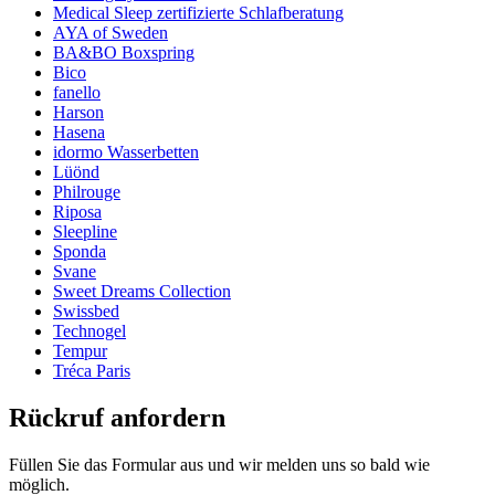
Medical Sleep zertifizierte Schlafberatung
AYA of Sweden
BA&BO Boxspring
Bico
fanello
Harson
Hasena
idormo Wasserbetten
Lüönd
Philrouge
Riposa
Sleepline
Sponda
Svane
Sweet Dreams Collection
Swissbed
Technogel
Tempur
Tréca Paris
Rückruf anfordern
Füllen Sie das Formular aus und wir melden uns so bald wie
möglich.