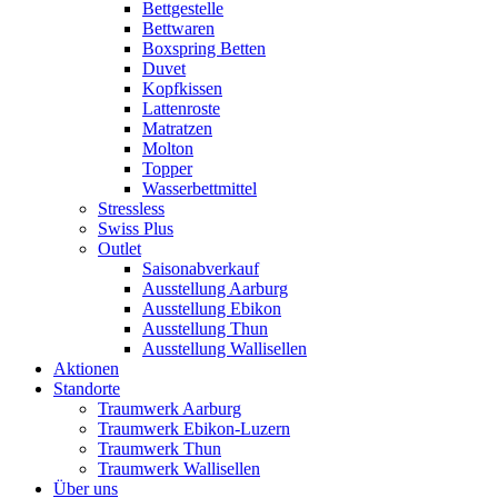
Bettgestelle
Bettwaren
Boxspring Betten
Duvet
Kopfkissen
Lattenroste
Matratzen
Molton
Topper
Wasserbettmittel
Stressless
Swiss Plus
Outlet
Saisonabverkauf
Ausstellung Aarburg
Ausstellung Ebikon
Ausstellung Thun
Ausstellung Wallisellen
Aktionen
Standorte
Traumwerk Aarburg
Traumwerk Ebikon-Luzern
Traumwerk Thun
Traumwerk Wallisellen
Über uns