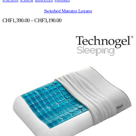
SCHLAFEN
,
SCHAUM
,
MATRATZEN
,
SWISSBED
Swissbed Matratze Lugano
Preisspanne:
CHF
1,390.00
–
CHF
3,190.00
CHF1,390.00
bis
CHF3,190.00