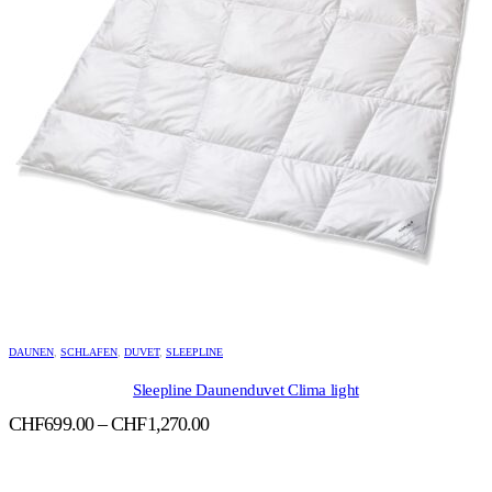
DAUNEN
,
SCHLAFEN
,
DUVET
,
SLEEPLINE
Sleepline Daunenduvet Clima light
Preisspanne:
CHF
699.00
–
CHF
1,270.00
CHF699.00
bis