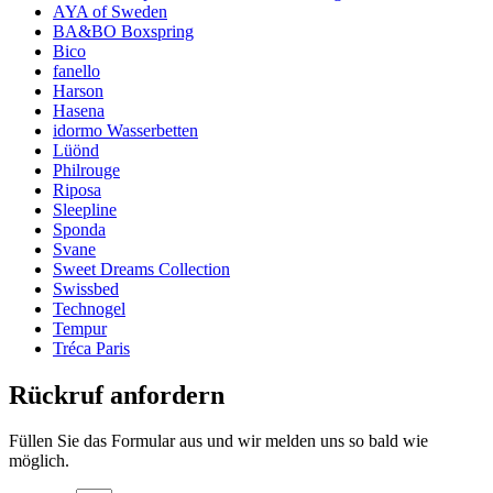
AYA of Sweden
BA&BO Boxspring
Bico
fanello
Harson
Hasena
idormo Wasserbetten
Lüönd
Philrouge
Riposa
Sleepline
Sponda
Svane
Sweet Dreams Collection
Swissbed
Technogel
Tempur
Tréca Paris
Rückruf anfordern
Füllen Sie das Formular aus und wir melden uns so bald wie
möglich.