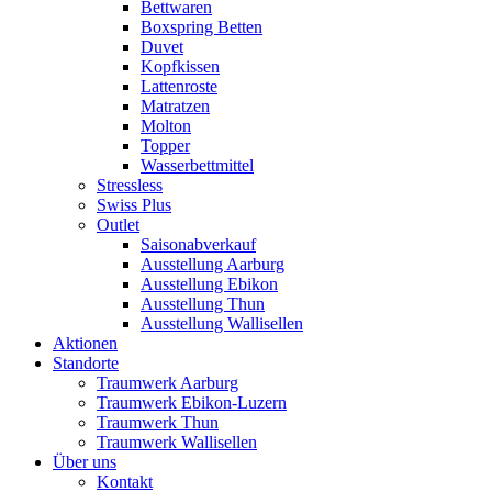
Bettwaren
Boxspring Betten
Duvet
Kopfkissen
Lattenroste
Matratzen
Molton
Topper
Wasserbettmittel
Stressless
Swiss Plus
Outlet
Saisonabverkauf
Ausstellung Aarburg
Ausstellung Ebikon
Ausstellung Thun
Ausstellung Wallisellen
Aktionen
Standorte
Traumwerk Aarburg
Traumwerk Ebikon-Luzern
Traumwerk Thun
Traumwerk Wallisellen
Über uns
Kontakt