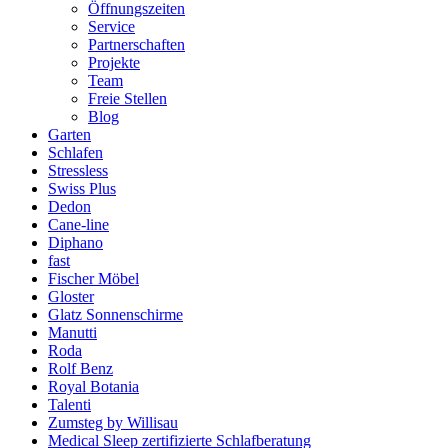
Öffnungszeiten
Service
Partnerschaften
Projekte
Team
Freie Stellen
Blog
Garten
Schlafen
Stressless
Swiss Plus
Dedon
Cane-line
Diphano
fast
Fischer Möbel
Gloster
Glatz Sonnenschirme
Manutti
Roda
Rolf Benz
Royal Botania
Talenti
Zumsteg by Willisau
Medical Sleep zertifizierte Schlafberatung