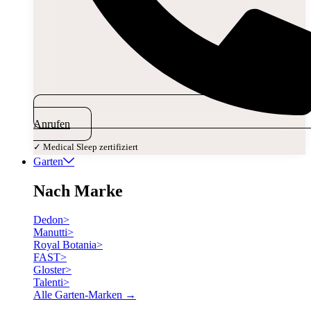
Anrufen
✓ Medical Sleep zertifiziert
Garten
Nach Marke
Dedon
>
Manutti
>
Royal Botania
>
FAST
>
Gloster
>
Talenti
>
Alle Garten-Marken →