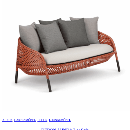
AHNDA
,
GARTENMÖBEL
,
DEDON
,
LOUNGEMÖBEL