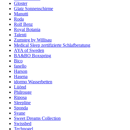
Gloster
Glatz Sonnenschirme
Manutti
Roda
Rolf Benz
Royal Botania
Talenti
Zumsteg by Willisau
Medical Sleep zertifizierte Schlafberatung
AYA of Sweden
BA&BO Boxspring
Bico
fanello
Harson
Hasena
idormo Wasserbetten
Lüönd
Philrouge
Riposa
Sleepline
Sponda
Svane
Sweet Dreams Collection
Swissbed
Technogel