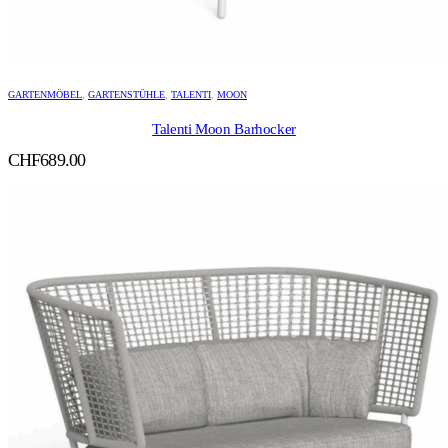
GARTENMÖBEL
,
GARTENSTÜHLE
,
TALENTI
,
MOON
Talenti Moon Barhocker
CHF
689.00