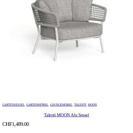
GARTENSESSEL
,
GARTENMÖBEL
,
LOUNGEMÖBEL
,
TALENTI
,
MOON
Talenti MOON Alu Sessel
CHF
1,489.00