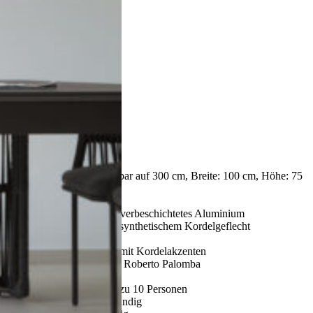
Next
– Länge: 240 cm, ausziehbar auf 300 cm, Breite: 100 cm, Höhe: 75
cm
– Tischform: rechteckig
– Material Tischplatte: pulverbeschichtetes Aluminium
– Gestell: Aluminium mit synthetischem Kordelgeflecht
– Farben: Beige, Graphit
– Design: modern, leicht, mit Kordelakzenten
– Designer: Ludovica und Roberto Palomba
– Kollektion: Talenti Cliff
– Fassungsvermögen: bis zu 10 Personen
– Wetterfest und UV-beständig