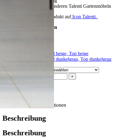
– Pflegeleicht und langlebig
– Ideal kombinierbar mit anderen Talenti Gartenmöbeln
Mehr Information zum Produkt auf
Icon Talenti.
Lieferzeit: ca. 3-4 Wochen
CHF
5,736.00
Seil beige, Top beige
Talenti Farben
Seil dunkelgrau, Top dunkelgrau
-
+
In den Warenkorb
OR
Beschreibung
Zusätzliche Informationen
Beschreibung
Beschreibung