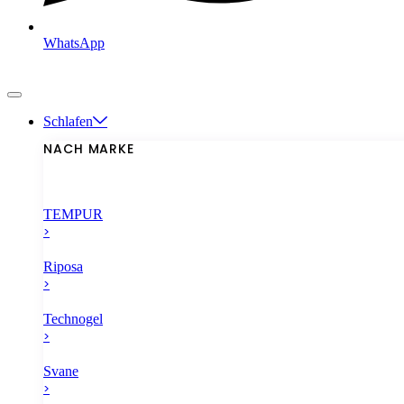
WhatsApp
Schlafen
NACH MARKE
TEMPUR
>
Riposa
>
Technogel
>
Svane
>