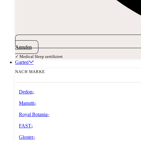
Anrufen
✓ Medical Sleep zertifiziert
Garten
NACH MARKE
Dedon
>
Manutti
>
Royal Botania
>
FAST
>
Gloster
>