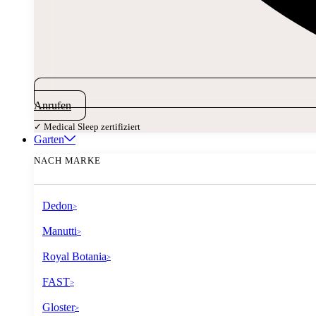
Anrufen
✓ Medical Sleep zertifiziert
Garten
NACH MARKE
Dedon
>
Manutti
>
Royal Botania
>
FAST
>
Gloster
>