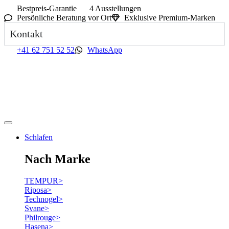
Bestpreis-Garantie
4 Ausstellungen
Persönliche Beratung vor Ort
Exklusive Premium-Marken
Kontakt
+41 62 751 52 52
WhatsApp
Schlafen
Nach Marke
TEMPUR
>
Riposa
>
Technogel
>
Svane
>
Philrouge
>
Hasena
>