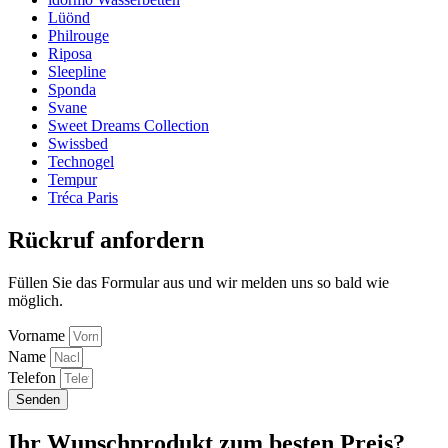
Lüönd
Philrouge
Riposa
Sleepline
Sponda
Svane
Sweet Dreams Collection
Swissbed
Technogel
Tempur
Tréca Paris
Rückruf anfordern
Füllen Sie das Formular aus und wir melden uns so bald wie
möglich.
Vorname
Name
Telefon
Senden
Ihr Wunschprodukt zum besten Preis?