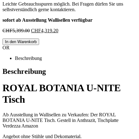
Leichte Gebrauchsspuren möglich. Bei Fragen dürfen Sie uns
selbstverständlich gerne kontaktieren.
sofort ab Ausstellung Wallisellen verfügbar
Ursprünglicher
Aktueller
CHF
5,399.00
CHF
4,319.20
Preis
Preis
war:
ist:
In den Warenkorb
CHF5,399.00
CHF4,319.20.
OR
Beschreibung
Beschreibung
ROYAL BOTANIA U-NITE
Tisch
Ab Ausstellung in Wallisellen zu Verkaufen: Der ROYAL
BOTANIA U-NITE Tisch. Gestell in Anthrazit, Tischplatte
Verdezza Amazon
Angebot ohne Stühle und Dekomaterial.