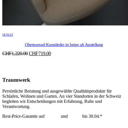
OUTLET
Ohrensessel Kunstleder in beige ab Austellung
Ursprünglicher
Aktueller
CHF
1,220.00
CHF
719.00
Preis
Preis
war:
ist:
CHF1,220.00
CHF719.00.
Traumwerk
Persönliche Beratung und ausgewählte Qualitätsprodukte für
Schlafen, Wohnen und Garten. An vier Standorten in der Schweiz
begleiten wir Entscheidungen mit Erfahrung, Ruhe und
Verantwortung.
Best-Price-Garantie auf
Tempur
und
Dedon
bis 30.04.*
mehr erfahren >