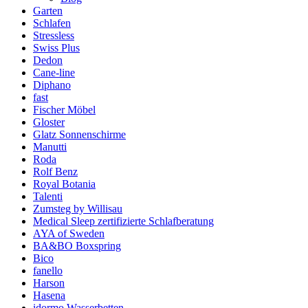
Garten
Schlafen
Stressless
Swiss Plus
Dedon
Cane-line
Diphano
fast
Fischer Möbel
Gloster
Glatz Sonnenschirme
Manutti
Roda
Rolf Benz
Royal Botania
Talenti
Zumsteg by Willisau
Medical Sleep zertifizierte Schlafberatung
AYA of Sweden
BA&BO Boxspring
Bico
fanello
Harson
Hasena
idormo Wasserbetten