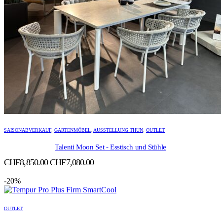
SAISONABVERKAUF
,
GARTENMÖBEL
,
AUSSTELLUNG THUN
,
OUTLET
Talenti Moon Set - Esstisch und Stühle
Ursprünglicher
Aktueller
CHF
8,850.00
CHF
7,080.00
Preis
Preis
-20%
war:
ist:
CHF8,850.00
CHF7,080.00.
OUTLET