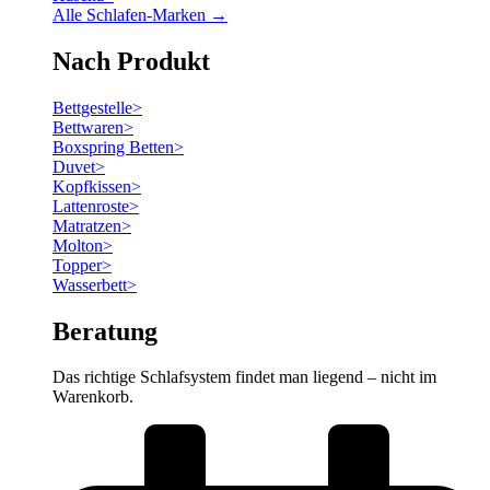
Alle Schlafen-Marken →
Nach Produkt
Bettgestelle
>
Bettwaren
>
Boxspring Betten
>
Duvet
>
Kopfkissen
>
Lattenroste
>
Matratzen
>
Molton
>
Topper
>
Wasserbett
>
Beratung
Das richtige Schlafsystem findet man liegend – nicht im
Warenkorb.