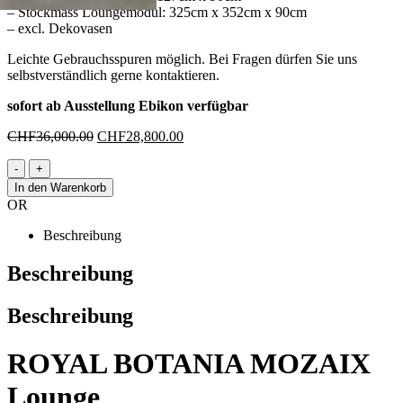
– Stockmass Loungemodul: 325cm x 352cm x 90cm
– excl. Dekovasen
Leichte Gebrauchsspuren möglich. Bei Fragen dürfen Sie uns
selbstverständlich gerne kontaktieren.
sofort ab Ausstellung Ebikon verfügbar
Ursprünglicher
Aktueller
CHF
36,000.00
CHF
28,800.00
Preis
Preis
war:
ist:
-
+
CHF36,000.00
CHF28,800.00.
In den Warenkorb
OR
Beschreibung
Beschreibung
Beschreibung
ROYAL BOTANIA MOZAIX
Lounge