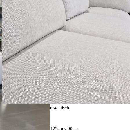
Next
– Outdoor Lounge inkl. Beistelltisch
– Farbe Broze
– Stoff Natural White Dot
– Sitzhöhe: 43cm
– Mass Daybed: 225cm x 127cm x 90cm