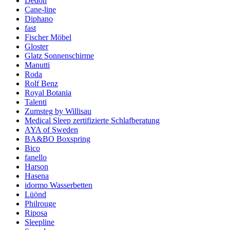
Dedon
Cane-line
Diphano
fast
Fischer Möbel
Gloster
Glatz Sonnenschirme
Manutti
Roda
Rolf Benz
Royal Botania
Talenti
Zumsteg by Willisau
Medical Sleep zertifizierte Schlafberatung
AYA of Sweden
BA&BO Boxspring
Bico
fanello
Harson
Hasena
idormo Wasserbetten
Lüönd
Philrouge
Riposa
Sleepline