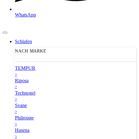
WhatsApp
Schlafen
NACH MARKE
TEMPUR
>
Riposa
>
Technogel
>
Svane
>
Philrouge
>
Hasena
>