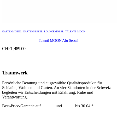
GARTENMÖBEL
,
GARTENSESSEL
,
LOUNGEMÖBEL
,
TALENTI
,
MOON
Talenti MOON Alu Sessel
CHF
1,489.00
Traumwerk
Persönliche Beratung und ausgewählte Qualitätsprodukte für
Schlafen, Wohnen und Garten. An vier Standorten in der Schweiz
begleiten wir Entscheidungen mit Erfahrung, Ruhe und
Verantwortung.
Best-Price-Garantie auf
Tempur
und
Dedon
bis 30.04.*
mehr erfahren >