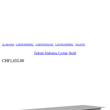
ALABAMA
,
GARTENMÖBEL
,
GARTENSESSEL
,
LOUNGEMÖBEL
,
TALENTI
Talenti Alabama Living Stuhl
CHF
1,655.00