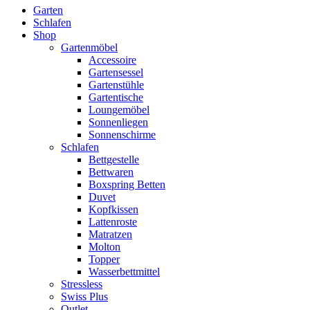
Garten
Schlafen
Shop
Gartenmöbel
Accessoire
Gartensessel
Gartenstühle
Gartentische
Loungemöbel
Sonnenliegen
Sonnenschirme
Schlafen
Bettgestelle
Bettwaren
Boxspring Betten
Duvet
Kopfkissen
Lattenroste
Matratzen
Molton
Topper
Wasserbettmittel
Stressless
Swiss Plus
Outlet