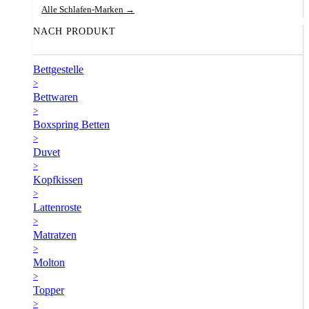
Alle Schlafen-Marken →
NACH PRODUKT
Bettgestelle
>
Bettwaren
>
Boxspring Betten
>
Duvet
>
Kopfkissen
>
Lattenroste
>
Matratzen
>
Molton
>
Topper
>