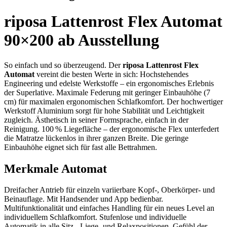
riposa Lattenrost Flex Automat
90×200 ab Ausstellung
So einfach und so überzeugend. Der
riposa Lattenrost Flex
Automat
vereint die besten Werte in sich: Hochstehendes
Engineering und edelste Werkstoffe – ein ergonomisches Erlebnis
der Superlative. Maximale Federung mit geringer Einbauhöhe (7
cm) für maximalen ergonomischen Schlafkomfort. Der hochwertiger
Werkstoff Aluminium sorgt für hohe Stabilität und Leichtigkeit
zugleich. Ästhetisch in seiner Formsprache, einfach in der
Reinigung. 100 % Liegefläche – der ergonomische Flex unterfedert
die Matratze lückenlos in ihrer ganzen Breite. Die geringe
Einbauhöhe eignet sich für fast alle Bettrahmen.
Merkmale Automat
Dreifacher Antrieb für einzeln variierbare Kopf-, Oberkörper- und
Beinauflage. Mit Handsender und App bedienbar.
Multifunktionalität und einfaches Handling für ein neues Level an
individuellem Schlafkomfort. Stufenlose und individuelle
Automatik in alle Sitz-, Liege- und Relaxpositionen. Gefühl der