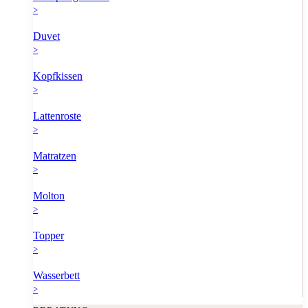
>
Duvet
>
Kopfkissen
>
Lattenroste
>
Matratzen
>
Molton
>
Topper
>
Wasserbett
>