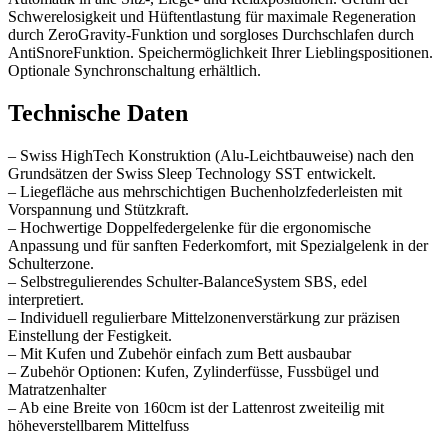
Schwerelosigkeit und Hüftentlastung für maximale Regeneration
durch ZeroGravity-Funktion und sorgloses Durchschlafen durch
AntiSnoreFunktion. Speichermöglichkeit Ihrer Lieblingspositionen.
Optionale Synchronschaltung erhältlich.
Technische Daten
– Swiss HighTech Konstruktion (Alu-Leichtbauweise) nach den
Grundsätzen der Swiss Sleep Technology SST entwickelt.
– Liegefläche aus mehrschichtigen Buchenholzfederleisten mit
Vorspannung und Stützkraft.
– Hochwertige Doppelfedergelenke für die ergonomische
Anpassung und für sanften Federkomfort, mit Spezialgelenk in der
Schulterzone.
– Selbstregulierendes Schulter-BalanceSystem SBS, edel
interpretiert.
– Individuell regulierbare Mittelzonenverstärkung zur präzisen
Einstellung der Festigkeit.
– Mit Kufen und Zubehör einfach zum Bett ausbaubar
– Zubehör Optionen: Kufen, Zylinderfüsse, Fussbügel und
Matratzenhalter
– Ab eine Breite von 160cm ist der Lattenrost zweiteilig mit
höheverstellbarem Mittelfuss