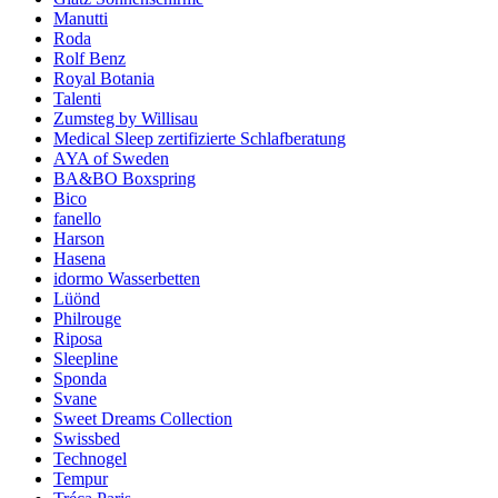
Manutti
Roda
Rolf Benz
Royal Botania
Talenti
Zumsteg by Willisau
Medical Sleep zertifizierte Schlafberatung
AYA of Sweden
BA&BO Boxspring
Bico
fanello
Harson
Hasena
idormo Wasserbetten
Lüönd
Philrouge
Riposa
Sleepline
Sponda
Svane
Sweet Dreams Collection
Swissbed
Technogel
Tempur