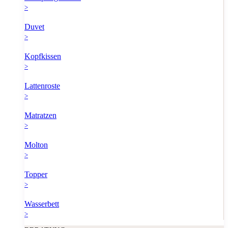
>
Duvet
>
Kopfkissen
>
Lattenroste
>
Matratzen
>
Molton
>
Topper
>
Wasserbett
>