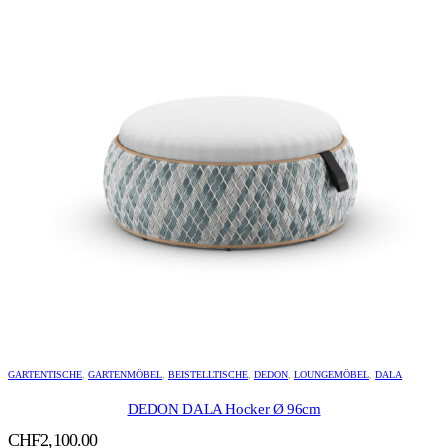
GARTENTISCHE
,
GARTENMÖBEL
,
BEISTELLTISCHE
,
DEDON
,
LOUNGEMÖBEL
,
DALA
DEDON DALA Hocker Ø 96cm
CHF
2,100.00