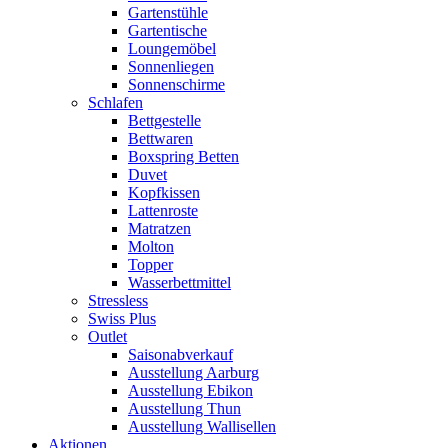
Gartenstühle
Gartentische
Loungemöbel
Sonnenliegen
Sonnenschirme
Schlafen
Bettgestelle
Bettwaren
Boxspring Betten
Duvet
Kopfkissen
Lattenroste
Matratzen
Molton
Topper
Wasserbettmittel
Stressless
Swiss Plus
Outlet
Saisonabverkauf
Ausstellung Aarburg
Ausstellung Ebikon
Ausstellung Thun
Ausstellung Wallisellen
Aktionen