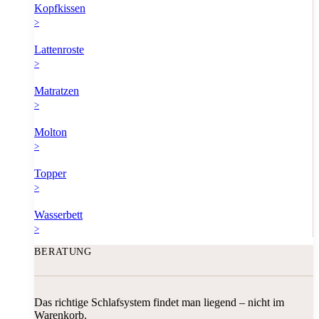
Kopfkissen
>
Lattenroste
>
Matratzen
>
Molton
>
Topper
>
Wasserbett
>
BERATUNG
Das richtige Schlafsystem findet man liegend – nicht im
Warenkorb.