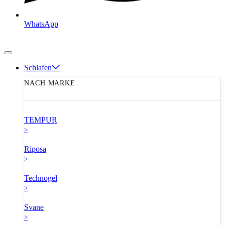
WhatsApp
Schlafen
NACH MARKE
TEMPUR
>
Riposa
>
Technogel
>
Svane
>