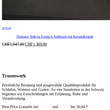
OUTLET
Diphano Selecta Esstisch Anthrazit mit Keramikplatte
Ursprünglicher
Aktueller
CHF
1,947.00
CHF
1,369.00
Preis
Preis
war:
ist:
CHF1,947.00
CHF1,369.00.
Traumwerk
Persönliche Beratung und ausgewählte Qualitätsprodukte für
Schlafen, Wohnen und Garten. An vier Standorten in der Schweiz
begleiten wir Entscheidungen mit Erfahrung, Ruhe und
Verantwortung.
Best-Price-Garantie auf
Tempur
und
Dedon
bis 30.04.*