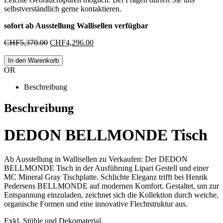
selbstverständlich gerne kontaktieren.
sofort ab Ausstellung Wallisellen verfügbar
Ursprünglicher
Aktueller
CHF
5,370.00
CHF
4,296.00
Preis
Preis
war:
ist:
In den Warenkorb
CHF5,370.00
CHF4,296.00.
OR
Beschreibung
Beschreibung
DEDON BELLMONDE Tisch
Ab Ausstellung in Wallisellen zu Verkaufen: Der DEDON
BELLMONDE Tisch in der Ausführung Lipari Gestell und einer
MC Mineral Gray Tischplatte. Schlichte Eleganz trifft bei Henrik
Pedersens BELLMONDE auf modernen Komfort. Gestaltet, um zur
Entspannung einzuladen, zeichnet sich die Kollektion durch weiche,
organische Formen und eine innovative Flechtstruktur aus.
Exkl. Stühle und Dekomaterial.