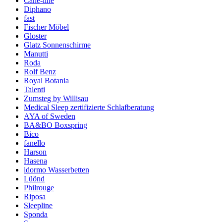
Cane-line
Diphano
fast
Fischer Möbel
Gloster
Glatz Sonnenschirme
Manutti
Roda
Rolf Benz
Royal Botania
Talenti
Zumsteg by Willisau
Medical Sleep zertifizierte Schlafberatung
AYA of Sweden
BA&BO Boxspring
Bico
fanello
Harson
Hasena
idormo Wasserbetten
Lüönd
Philrouge
Riposa
Sleepline
Sponda