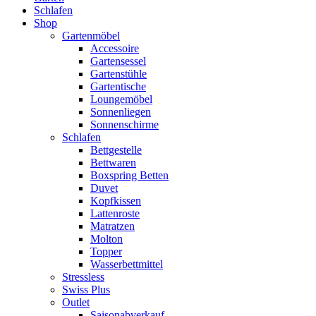
Schlafen
Shop
Gartenmöbel
Accessoire
Gartensessel
Gartenstühle
Gartentische
Loungemöbel
Sonnenliegen
Sonnenschirme
Schlafen
Bettgestelle
Bettwaren
Boxspring Betten
Duvet
Kopfkissen
Lattenroste
Matratzen
Molton
Topper
Wasserbettmittel
Stressless
Swiss Plus
Outlet
Saisonabverkauf