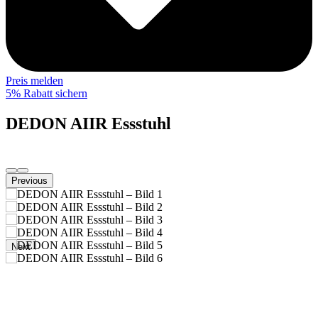
Preis melden
5% Rabatt sichern
DEDON AIIR Essstuhl
Previous
Next
AIIR Collection
Kollektion: Mit seinem leichten und transparenten Design
interpretiert AIIR von GamFratesi den klassischen Muschelstuhl für
neu zeitgemäßes Wohnen. AIIR ist die erste Kollektion von