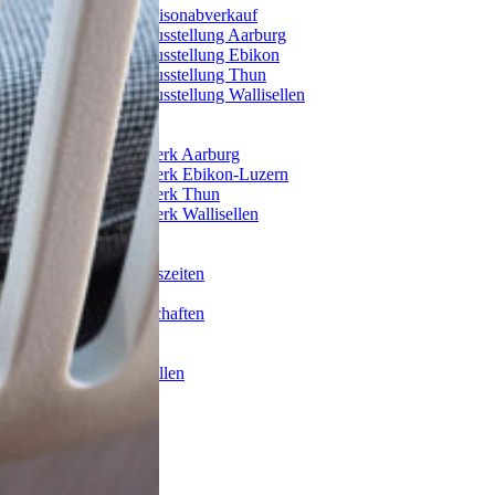
Saisonabverkauf
Ausstellung Aarburg
Ausstellung Ebikon
Ausstellung Thun
Ausstellung Wallisellen
Aktionen
Standorte
Traumwerk Aarburg
Traumwerk Ebikon-Luzern
Traumwerk Thun
Traumwerk Wallisellen
Über uns
Kontakt
Öffnungszeiten
Service
Partnerschaften
Projekte
Team
Freie Stellen
Blog
Garten
Schlafen
Stressless
Swiss Plus
Dedon