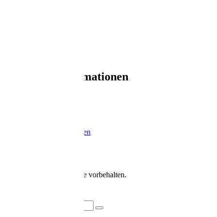
Garten
Schlafen
Shop
Aktionen
Über uns
Blog
Kontakt
Service & Informationen
Mein Konto
Impressum
Datenschutz
Zahlungsart
Versandinformationen
Widerrufsrecht
AGB
FAQ
© Traumwerk. Alle Rechte vorbehalten.