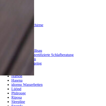
Cane-line
Diphano
fast
Fischer Möbel
Gloster
Glatz Sonnenschirme
Manutti
Roda
Rolf Benz
Royal Botania
Talenti
Zumsteg by Willisau
Medical Sleep zertifizierte Schlafberatung
AYA of Sweden
BA&BO Boxspring
Bico
fanello
Harson
Hasena
idormo Wasserbetten
Lüönd
Philrouge
Riposa
Sleepline
Sponda