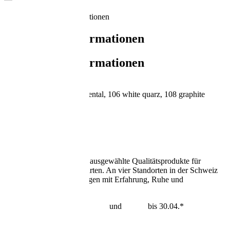
Zusätzliche Informationen
Zusätzliche Informationen
Zusätzliche Informationen
Dedon Farben
105 elemental, 106 white quarz, 108 graphite
Traumwerk
Persönliche Beratung und ausgewählte Qualitätsprodukte für
Schlafen, Wohnen und Garten. An vier Standorten in der Schweiz
begleiten wir Entscheidungen mit Erfahrung, Ruhe und
Verantwortung.
Best-Price-Garantie auf
Tempur
und
Dedon
bis 30.04.*
mehr erfahren >