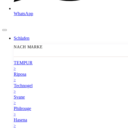
WhatsApp
Schlafen
NACH MARKE
TEMPUR
>
Riposa
>
Technogel
>
Svane
>
Philrouge
>
Hasena
>