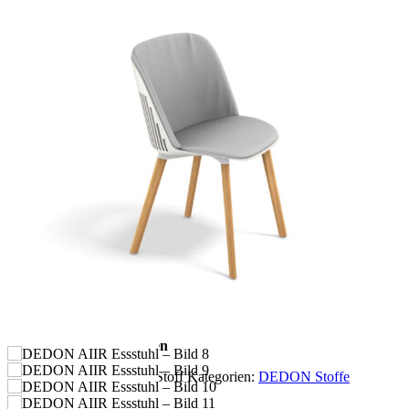
DEDON mit spritzgegossenen Sitzen und eignet sich gleichermaßen
für den Einsatz draußen oder drinnen – und so leicht, dass es ein
Kinderspiel ist, sich zwischen den beiden zu bewegen.
Eigenschaften: Leicht, transparent, raffiniert, zeitgemäß,
ergonomisch, komfortabel
Sessel: Dieser Innen- / Außensessel wird mit konischen
Teakholzbeinen und optionalen Sitz- und Rückenkissen geliefert.
Rahmen: Der Sitz besteht aus spritzgegossenem Polypropylen. Die
Beine sind aus hochwertigem Teakholz oder aus
pulverbeschichtetem Edelstahl.
Rahmenpflege: Mit einem weichen Tuch und warmem Wasser
reinigen. Waschen Sie die Basen mit warmem Wasser, in dem
natürlich Seifenflocken wurden aufgelöst.
Kissenpflege: Jedes Kissen ist abnehmbar und alle Kissenbezüge
sind bei 30 ° C waschbar.
Optionen: Erhältlich mit Sitzkissen sowie Sitz- und Rückenkissen.
Masse:
(Breite x Tiefe x Höhe / Sitzhöhe ohne Kissen / Sitzhöhe
mit Kissen / Gewicht) 60,5 x 53,5 x 77,5 / 44,5 / 48 cm / 6 kg
Lieferzeit: ca. 4-6 Wochen
Mehr Info zu den Kissen-Stoff Kategorien:
DEDON Stoffe
Laden...