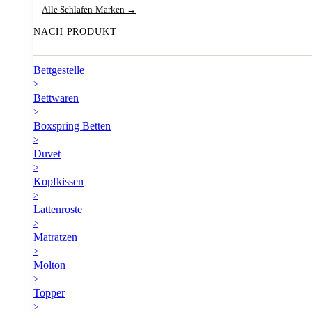
Alle Schlafen-Marken →
NACH PRODUKT
Bettgestelle
>
Bettwaren
>
Boxspring Betten
>
Duvet
>
Kopfkissen
>
Lattenroste
>
Matratzen
>
Molton
>
Topper
>