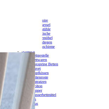
Garten
Schlafen
Shop
Gartenmöbel
Accessoire
Gartensessel
Gartenstühle
Gartentische
Loungemöbel
Sonnenliegen
Sonnenschirme
Schlafen
Bettgestelle
Bettwaren
Boxspring Betten
Duvet
Kopfkissen
Lattenroste
Matratzen
Molton
Topper
Wasserbettmittel
Stressless
Swiss Plus
Outlet