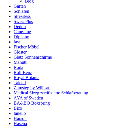
Blog
Garten
Schlafen
Stressless
Swiss Plus
Dedon
Cane-line
Diphano
fast
Fischer Möbel
Gloster
Glatz Sonnenschirme
Manutti
Roda
Rolf Benz
Royal Botania
Talenti
Zumsteg by Willisau
Medical Sleep zertifizierte Schlafberatung
AYA of Sweden
BA&BO Boxspring
Bico
fanello
Harson
Hasena