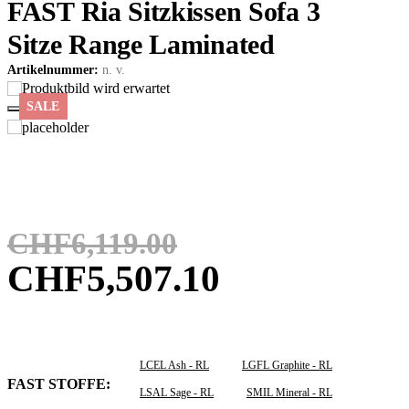
FAST Ria Sitzkissen Sofa 3
Sitze Range Laminated
Artikelnummer:
n. v.
SALE
Ursprünglich
CHF
6,119.00
Preis
Aktueller
CHF
5,507.10
war:
Preis
CHF6,119.00
ist:
LCEL Ash - RL
LGFL Graphite - RL
CHF5,507.1
FAST STOFFE
LSAL Sage - RL
SMIL Mineral - RL