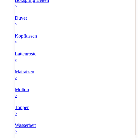
Boxspring Betten
>
Duvet
>
Kopfkissen
>
Lattenroste
>
Matratzen
>
Molton
>
Topper
>
Wasserbett
>