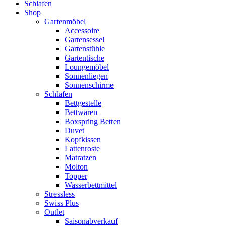
Schlafen
Shop
Gartenmöbel
Accessoire
Gartensessel
Gartenstühle
Gartentische
Loungemöbel
Sonnenliegen
Sonnenschirme
Schlafen
Bettgestelle
Bettwaren
Boxspring Betten
Duvet
Kopfkissen
Lattenroste
Matratzen
Molton
Topper
Wasserbettmittel
Stressless
Swiss Plus
Outlet
Saisonabverkauf