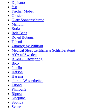
Diphano
fast
Fischer Möbel
Gloster
Glatz Sonnenschirme
Manutti
Roda
Rolf Benz
Royal Botania
Talenti
Zumsteg by Willisau
Medical Sleep zertifizierte Schlafberatung
AYA of Sweden
BA&BO Boxspring
Bico
fanello
Harson
Hasena
idormo Wasserbetten
Lüönd
Philrouge
Riposa
Sleepline
Sponda
Svane