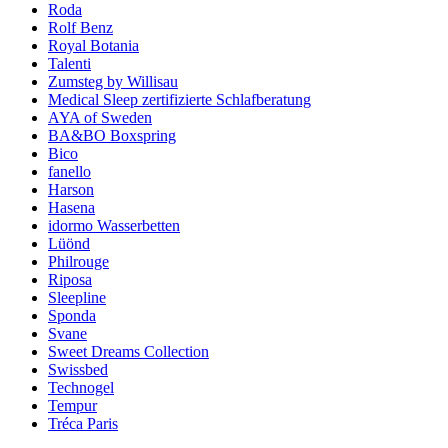
Roda
Rolf Benz
Royal Botania
Talenti
Zumsteg by Willisau
Medical Sleep zertifizierte Schlafberatung
AYA of Sweden
BA&BO Boxspring
Bico
fanello
Harson
Hasena
idormo Wasserbetten
Lüönd
Philrouge
Riposa
Sleepline
Sponda
Svane
Sweet Dreams Collection
Swissbed
Technogel
Tempur
Tréca Paris