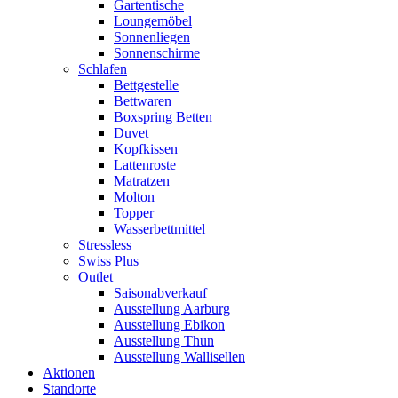
Gartentische
Loungemöbel
Sonnenliegen
Sonnenschirme
Schlafen
Bettgestelle
Bettwaren
Boxspring Betten
Duvet
Kopfkissen
Lattenroste
Matratzen
Molton
Topper
Wasserbettmittel
Stressless
Swiss Plus
Outlet
Saisonabverkauf
Ausstellung Aarburg
Ausstellung Ebikon
Ausstellung Thun
Ausstellung Wallisellen
Aktionen
Standorte