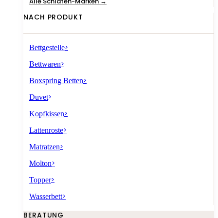
Alle Schlafen-Marken →
NACH PRODUKT
>
Bettgestelle
>
Bettwaren
>
Boxspring Betten
>
Duvet
>
Kopfkissen
>
Lattenroste
>
Matratzen
>
Molton
>
Topper
>
Wasserbett
BERATUNG